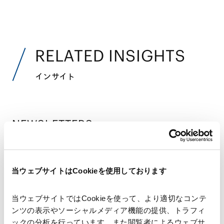
RELATED INSIGHTS
インサイト
NEWSLETTERS
ニュースレター
【フランス法務】経済活動簡素化法成立 ―営
当ウェブサイトはCookieを使用しております
業権・株式等譲渡に関する従業員への事前通
2026.06.17
知義務の簡素化と 企業結合届出基準額の引上
当ウェブサイトではCookieを使って、より適切なコンテ
げ―
ンツの表示やソーシャルメディア機能の提供、トラフィ
ックの分析を行っています。また閲覧者によるウェブサ