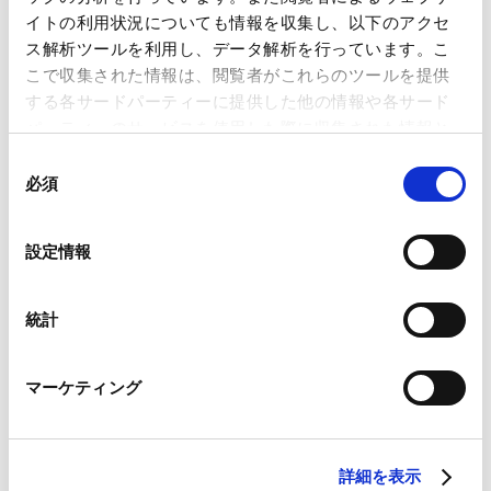
配信申し込み
イトの利用状況についても情報を収集し、以下のアクセ
ス解析ツールを利用し、データ解析を行っています。こ
こで収集された情報は、閲覧者がこれらのツールを提供
PUBLICATIONS
する各サードパーティーに提供した他の情報や各サード
著書・論文等
パーティーのサービスを使用した際に収集された情報と
組み合わされ、各サードパーティーによって使用される
同
実務で役立つ 世界各国の英文契約ガイドブッ
ことがあります。
必須
意
ク
の
2019.04.01
著書
Google Analytics、Google Search Console
選
設定情報
Google Analytics利用規約（
外部サイト
）
択
Googleプライバシーポリシー（
外部サイト
）
Marketo
統計
少数株式取得とＥＵ競争法
Marketo Engage免責事項/Cookieポリシー（
外部サイト
）
2013.12.15
論文
LinkedIn
マーケティング
LinkedIn プライバシーポリシー（
外部サイト
）
HubSpot
会社分割と会社法22条1項類推適用
HubSpot プライバシーポリシー（
外部サイト
）
2012.06.15
論文
詳細を表示