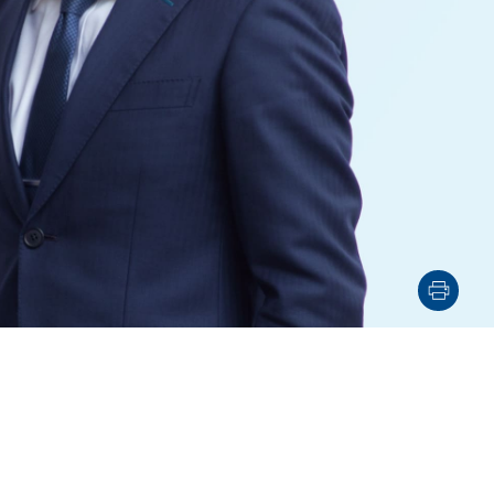
電子機器
ルギー
デジタル
売
航空・宇宙
AI・テクノロジー
・インフラ