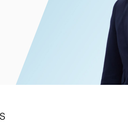
電子部品・
ト・セキュリティ
資源・エネ
ー
消費財・小
医療・製薬・ヘルスケア・
紛争解決
エクイティ
商社
ライフサイエンス・バイオ
メント
建設・土木
スポーツ
自動車・造船・機械
化学
S