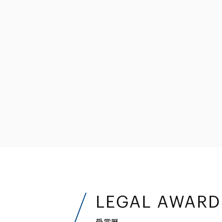
ファイナンス
その他金融
不動産
資源・エネルギ
プライベート・
アセットマネジ
LEGAL AWARD