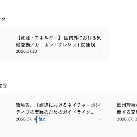
レター
【資源・エネルギー】 国内外における気
候変動／カーボン・クレジット関連規制
2026.01.23
の最新事情 ―日本版排出量取引制度
（GXETS）の整備等を踏まえて―
文等
環境省、「調達におけるネイチャーポジ
欧州理事
ティブの実践のためのガイドライン
関する交
（案）」に関する意見募集を開始
2026.07.14
2026.07.1
論文