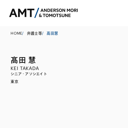
HOME
/
弁護士等
/
髙田慧
髙田 慧
東京
KEI TAKADA
大阪
シニア・アソシエイト
東京
名古屋
コーポレート
銀行
東アジア
M&A等
証券
南アジア
規制当局対応・
保険
東南アジア
キャピタル・マ
信託