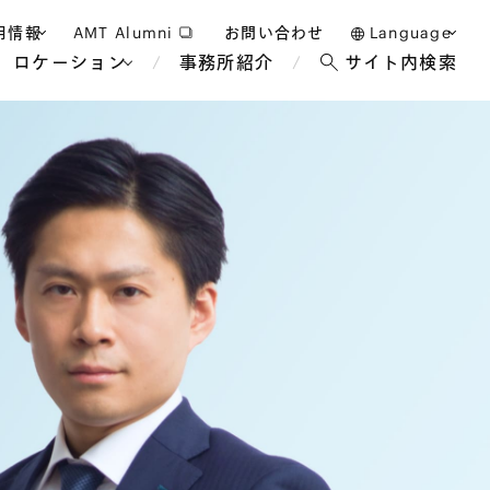
用情報
AMT Alumni
お問い合わせ
Language
ロケーション
事務所紹介
サイト内検索
日本語
護士採用
English
タッフ採用
中文(簡体)
バンコク
ロンドン
ジャカルタ
ブリュッセル
マレーシア
パリ
エンターテイン
事業再生・倒産
ホテル・レジャー・カジノ
アフリカ
国際通商および経済安全保
教育・人材
争法
障
アパレル
政府・地方公共団体・公的
海外法務
機関
マネジメント
サステナビリティ法務
FinTech