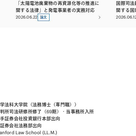
「太陽電池廃棄物の再資源化等の推進に
国際司法
関する法律」と発電事業者の実務対応
関する国
総会決議
2026.06.22
2026.06.1
論文
学法科大学院（法務博士（専門職））
判所司法研修所修了（69期）・当事務所入所
手証券会社投資銀行本部出向
証券会社法務部出向
nford Law School (LL.M.)