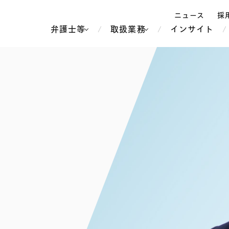
ニュース
採
弁護士等
取扱業務
インサイト
弁
ス
北京
シンガポール
上海
ハノイ
香港
ホーチミン
人事・労務
不動産・REIT
オセアニア
メディア・
製紙
中南米
メント
知的財産
運輸・物流
北米
食品・飲料
中東アジア
独禁法・競
危機管理
Tech／データ／IT・通信等
通信・メディア・エンター
ヨーロッパ
ブランド・
ロシア・CIS
テインメント
税務
ーケッツ
ライフサイエンス
鉄鋼・金属
情報産業・インターネッ
ウェルス・