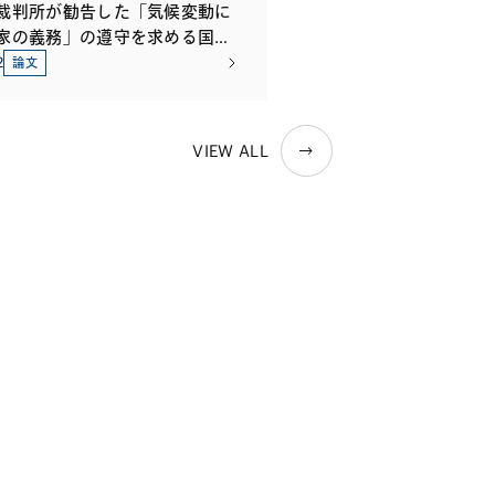
裁判所が勧告した「気候変動に
家の義務」の遵守を求める国連
とその実務的影響
2
論文
VIEW ALL