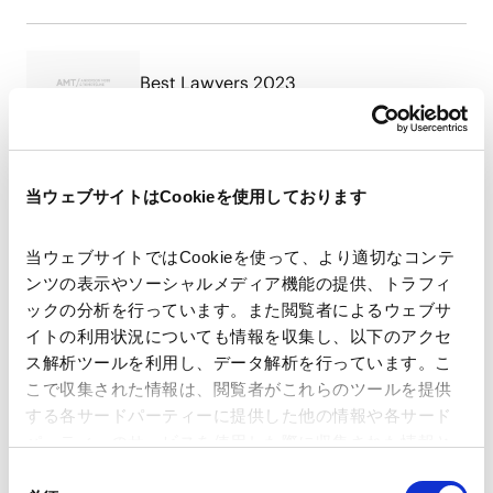
Best Lawyers 2023
当ウェブサイトはCookieを使用しております
RELATED INSIGHTS
当ウェブサイトではCookieを使って、より適切なコンテ
ンツの表示やソーシャルメディア機能の提供、トラフィ
インサイト
ックの分析を行っています。また閲覧者によるウェブサ
イトの利用状況についても情報を収集し、以下のアクセ
ス解析ツールを利用し、データ解析を行っています。こ
こで収集された情報は、閲覧者がこれらのツールを提供
NEWSLETTERS
する各サードパーティーに提供した他の情報や各サード
ニュースレター
パーティーのサービスを使用した際に収集された情報と
組み合わされ、各サードパーティーによって使用される
同