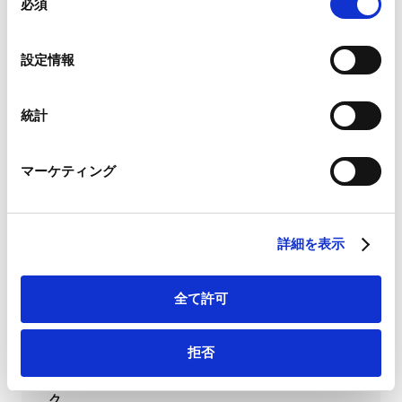
ことがあります。
必須
意
【事業再生・倒産】破産管財人による債務の
の
承認と消滅時効の関係―別除権者との交渉過
Google Analytics、Google Search Console
選
2023.04.05
程等での債務承認に消滅時効の中断の効力を
設定情報
Google Analytics利用規約（
外部サイト
）
択
認めた最新判例―
Googleプライバシーポリシー（
外部サイト
）
Marketo
統計
配信申し込み
Marketo Engage免責事項/Cookieポリシー（
外部サイト
）
LinkedIn
マーケティング
LinkedIn プライバシーポリシー（
外部サイト
）
PUBLICATIONS
HubSpot
著書・論文等
HubSpot プライバシーポリシー（
外部サイト
）
詳細を表示
AI時代のナレッジ・マネジメント ―ナレッジ
の構造化による活用と戦略的設計
全て許可
2026.05.01
論文
拒否
実務で役立つ 世界各国の英文契約ガイドブッ
ク