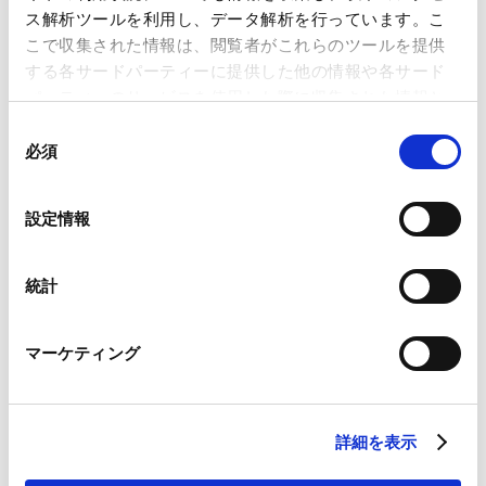
ス解析ツールを利用し、データ解析を行っています。こ
こで収集された情報は、閲覧者がこれらのツールを提供
【紹介割引あり】保険会社による保険代理店
する各サードパーティーに提供した他の情報や各サード
のコンプライアンス・リスク管理 〜保険代理
パーティーのサービスを使用した際に収集された情報と
2026.06.25
店に対するコンプライアンス・リスク管理に係
組み合わされ、各サードパーティーによって使用される
同
る指導・監督の場面を中心に〜
ことがあります。
必須
意
の
改正保険業法 ～改正の全貌とおさえておくべ
Google Analytics、Google Search Console
選
設定情報
き実務上の重要ポイント～
Google Analytics利用規約（
外部サイト
）
択
2026.03.11
Googleプライバシーポリシー（
外部サイト
）
Marketo
統計
Marketo Engage免責事項/Cookieポリシー（
外部サイト
）
LinkedIn
保険業界の第一線を担う弁護士が集結する座
マーケティング
LinkedIn プライバシーポリシー（
外部サイト
）
談会第3回 保険業法改正とハ方式廃止の全貌を
HubSpot
2026.02.06
語る
HubSpot プライバシーポリシー（
外部サイト
）
詳細を表示
VIEW ALL