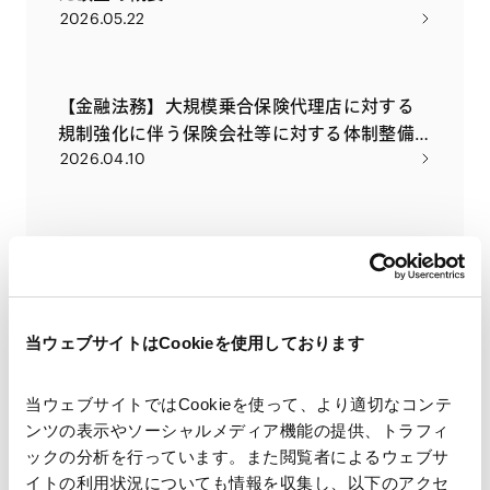
2026.05.22
【金融法務】大規模乗合保険代理店に対する
規制強化に伴う保険会社等に対する体制整備
2026.04.10
義務の強化等に関する内閣府令等の改正の概
要
【金融法務】大規模乗合保険代理店等に関す
る内閣府令等の改正案の概要
2026.03.06
当ウェブサイトはCookieを使用しております
配信申し込み
VIEW ALL
当ウェブサイトではCookieを使って、より適切なコンテ
ンツの表示やソーシャルメディア機能の提供、トラフィ
SEMINARS
ックの分析を行っています。また閲覧者によるウェブサ
セミナー
イトの利用状況についても情報を収集し、以下のアクセ