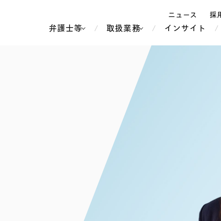
ニュース
採
弁護士等
取扱業務
インサイト
弁
ス
北京
シンガポール
上海
ハノイ
香港
ホーチミン
人事・労務
不動産・REIT
オセアニア
メディア・
製紙
中南米
メント
知的財産
運輸・物流
北米
食品・飲料
中東アジア
独禁法・競
危機管理
Tech／データ／IT・通信等
通信・メディア・エンター
ヨーロッパ
ブランド・
ロシア・CIS
テインメント
税務
ーケッツ
ライフサイエンス
鉄鋼・金属
情報産業・インターネッ
ウェルス・