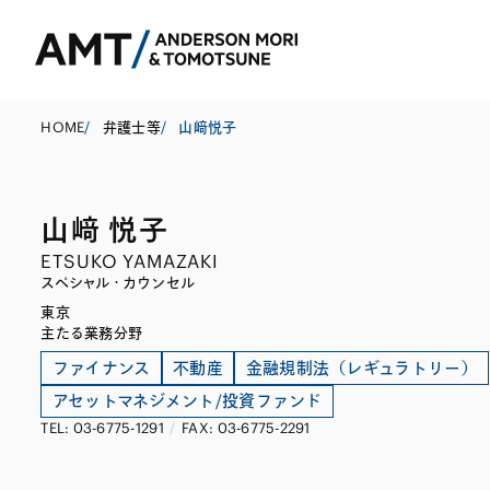
HOME
/
弁護士等
/
山﨑悦子
山﨑 悦子
東京
ETSUKO YAMAZAKI
大阪
スペシャル・カウンセル
東京
名古屋
コーポレート
銀行
東アジア
主たる業務分野
M&A等
証券
南アジア
ファイナンス
不動産
金融規制法（レギュラトリー）
アセットマネジメント/投資ファンド
規制当局対応・
保険
東南アジア
TEL: 03-6775-1291
/
FAX: 03-6775-2291
キャピタル・マ
信託