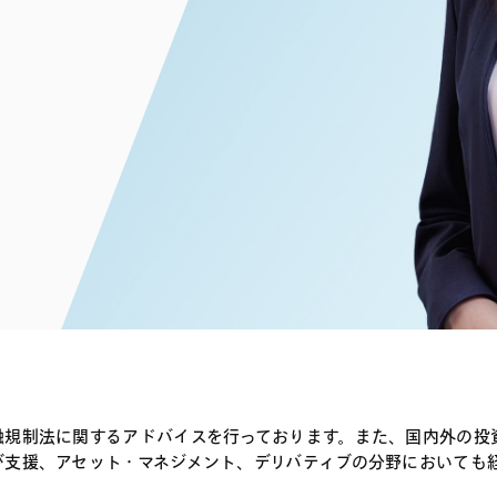
電子部品・
ト・セキュリティ
資源・エネ
ー
消費財・小
医療・製薬・ヘルスケア・
紛争解決
エクイティ
商社
ライフサイエンス・バイオ
メント
建設・土木
スポーツ
自動車・造船・機械
化学
融規制法に関するアドバイスを行っております。また、国内外の投
び支援、アセット・マネジメント、デリバティブの分野においても