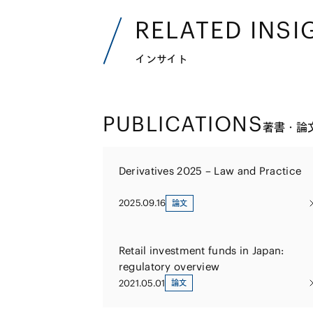
RELATED INSI
インサイト
PUBLICATIONS
著書・論
Derivatives 2025 – Law and Practice
2025.09.16
論文
Retail investment funds in Japan:
regulatory overview
2021.05.01
論文