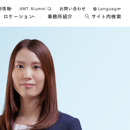
用情報
AMT Alumni
お問い合わせ
Language
ロケーション
事務所紹介
サイト内検索
日本語
護士採用
English
タッフ採用
中文(簡体)
バンコク
ロンドン
ジャカルタ
ブリュッセル
マレーシア
パリ
エンターテイン
事業再生・倒産
ホテル・レジャー・カジノ
アフリカ
国際通商および経済安全保
教育・人材
争法
障
アパレル
政府・地方公共団体・公的
海外法務
機関
マネジメント
サステナビリティ法務
FinTech