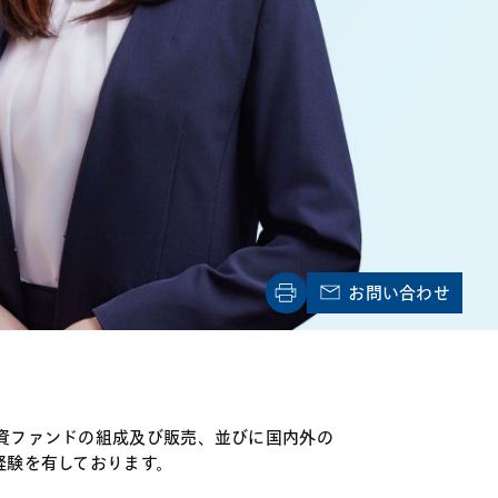
電子機器
ルギー
デジタル
売
航空・宇宙
AI・テクノロジー
・インフラ
お問い合わせ
資ファンドの組成及び販売、並びに国内外の
経験を有しております。