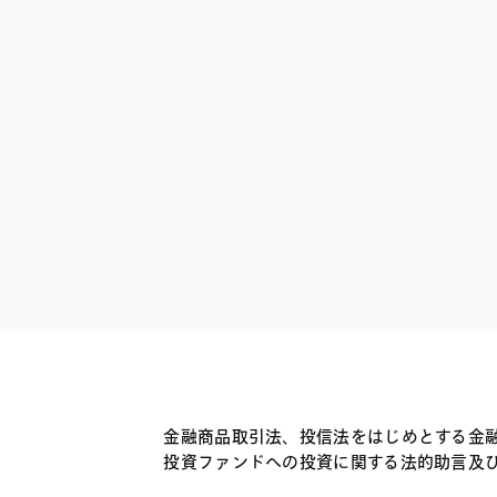
ファイナンス
その他金融
不動産
資源・エネルギ
プライベート・
アセットマネジ
金融商品取引法、投信法をはじめとする金
投資ファンドへの投資に関する法的助言及