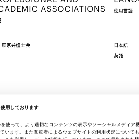
CADEMIC ASSOCIATIONS
使用言語
属
一東京弁護士会
日本語
英語
eを使用しております
 03-6775-2291
ファイナンス
不動産
金融規制法（レギュラト
kieを使って、より適切なコンテンツの表示やソーシャルメディア
っています。また閲覧者によるウェブサイトの利用状況について