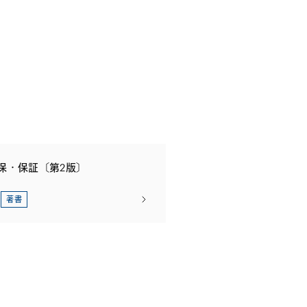
保・保証〔第2版〕
1
著書