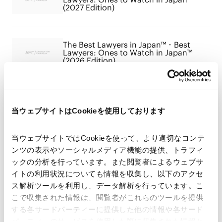
(2027 Edition)
The Best Lawyers in Japan™・Best
Lawyers: Ones to Watch in Japan™
(2026 Edition)
The Best Lawyers in Japan™・Best
Lawyers: Ones to Watch in Japan™
当ウェブサイトはCookieを使用しております
(2025 Edition)
当ウェブサイトではCookieを使って、より適切なコンテ
ンツの表示やソーシャルメディア機能の提供、トラフィ
The Best Lawyers in Japan™ 2024
ックの分析を行っています。また閲覧者によるウェブサ
イトの利用状況についても情報を収集し、以下のアクセ
ス解析ツールを利用し、データ解析を行っています。こ
こで収集された情報は、閲覧者がこれらのツールを提供
する各サードパーティーに提供した他の情報や各サード
Best Lawyers 2023
パーティーのサービスを使用した際に収集された情報と