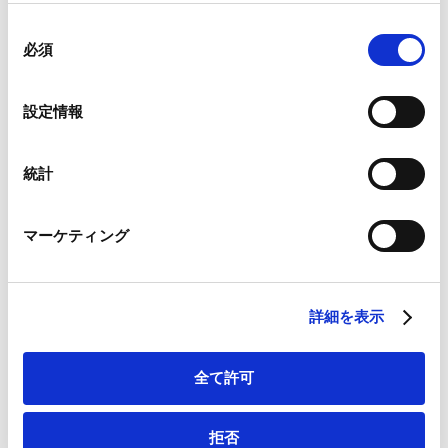
組み合わされ、各サードパーティーによって使用される
同
ことがあります。
必須
意
の
Google Analytics、Google Search Console
選
設定情報
Google Analytics利用規約（
外部サイト
）
択
RELATED INSIGHTS
Googleプライバシーポリシー（
外部サイト
）
Marketo
統計
インサイト
Marketo Engage免責事項/Cookieポリシー（
外部サイト
）
LinkedIn
マーケティング
LinkedIn プライバシーポリシー（
外部サイト
）
HubSpot
PUBLICATIONS
HubSpot プライバシーポリシー（
外部サイト
）
著書・論文等
詳細を表示
Project Finance Laws and Regulations
全て許可
Japan 2026
2026.05.06
論文
拒否