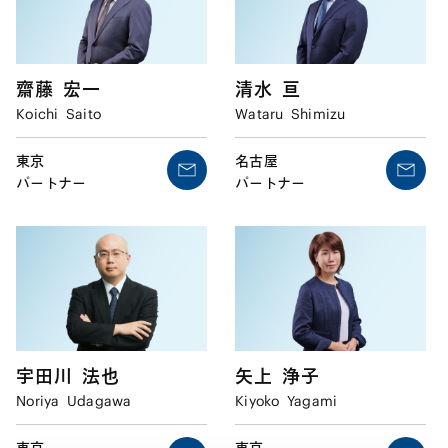
齋藤
宏一
清水
亘
Koichi
Saito
Wataru
Shimizu
東京
名古屋
パートナー
パートナー
宇田川
法也
矢上
浄子
Noriya
Udagawa
Kiyoko
Yagami
東京
東京