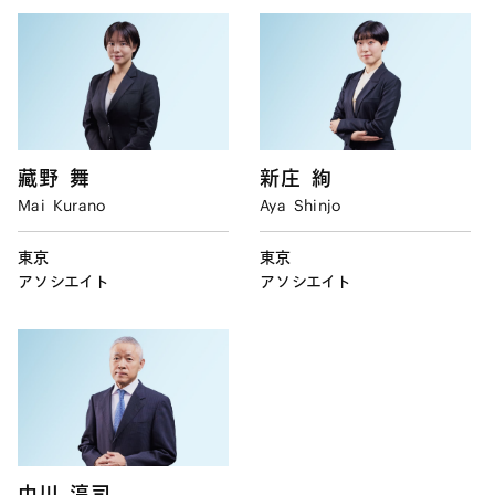
藏野
舞
新庄
絢
Mai
Kurano
Aya
Shinjo
東京
東京
アソシエイト
アソシエイト
中川
淳司