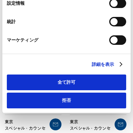
選
設定情報
Google Analytics利用規約（
外部サイト
）
択
Googleプライバシーポリシー（
外部サイト
）
野村
直弘
鼎
博之
Marketo
統計
Naohiro
Nomura
Hiroyuki
Kanae
Marketo Engage免責事項/Cookieポリシー（
外部サイト
）
LinkedIn
東京
東京
マーケティング
LinkedIn プライバシーポリシー（
外部サイト
）
パートナー
顧問
HubSpot
HubSpot プライバシーポリシー（
外部サイト
）
詳細を表示
全て許可
宮川
賢司
大槻
由昭
拒否
Kenji
Miyagawa
Yoshiaki
Otsuki
東京
東京
スペシャル・カウンセ
スペシャル・カウンセ