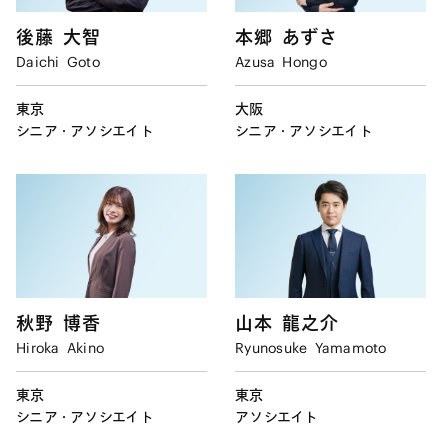
後藤
大智
本郷
あずさ
Daichi
Goto
Azusa
Hongo
東京
大阪
シニア・アソシエイト
シニア・アソシエイト
秋野
博香
山本
龍之介
Hiroka
Akino
Ryunosuke
Yamamoto
東京
東京
シニア・アソシエイト
アソシエイト