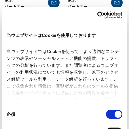
パートナー
パートナー
当ウェブサイトはCookieを使用しております
当ウェブサイトではCookieを使って、より適切なコンテ
ンツの表示やソーシャルメディア機能の提供、トラフィ
横井
傑
中島
真嗣
ックの分析を行っています。また閲覧者によるウェブサ
Suguru
Yokoi
Masatsugu
Nakajima
イトの利用状況についても情報を収集し、以下のアクセ
ス解析ツールを利用し、データ解析を行っています。こ
東京
/
香港
東京
こで収集された情報は、閲覧者がこれらのツールを提供
パートナー
パートナー
する各サードパーティーに提供した他の情報や各サード
パーティーのサービスを使用した際に収集された情報と
組み合わされ、各サードパーティーによって使用される
同
ことがあります。
必須
意
の
Google Analytics、Google Search Console