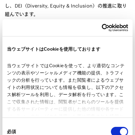
し、DEI（Diversity, Equity & Inclusion）の推進に取り
組んでいます。
その一環として、5月22日（金）、当事務所の一員として
活躍している視覚障害のあるヘルスキーパー3名と所員有
志によるランチタイムセッションを開催しました。
当ウェブサイトはCookieを使用しております
当ウェブサイトではCookieを使って、より適切なコンテ
当日は3つのグループに分かれ、ヘルスキーパーとしての
ンツの表示やソーシャルメディア機能の提供、トラフィ
仕事や日常生活についてのみならず、白杖を使用されて
ックの分析を行っています。また閲覧者によるウェブサ
いる方への声掛けの仕方、体調管理、ツボに関する話題
イトの利用状況についても情報を収集し、以下のアクセ
など、幅広いテーマで交流が行われました。
ス解析ツールを利用し、データ解析を行っています。こ
こで収集された情報は、閲覧者がこれらのツールを提供
する各サードパーティーに提供した他の情報や各サード
参加者からは、「ヘルスキーパーの方々をより深く知る
パーティーのサービスを使用した際に収集された情報と
ことができた」「普段は聞く機会の少ないお話を伺うこ
組み合わされ、各サードパーティーによって使用される
同
とができ、大変有意義だった」「参加者同士の交流も深
ことがあります。
必須
意