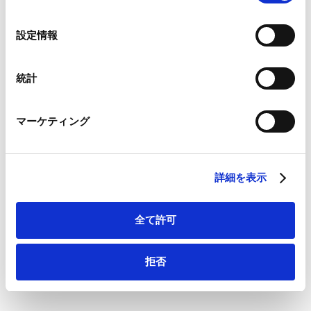
まり、楽しい時間となった」といった声が寄せられまし
の
た。
Google Analytics、Google Search Console
選
設定情報
Google Analytics利用規約（
外部サイト
）
択
Googleプライバシーポリシー（
外部サイト
）
今回のセッションは、所員一人ひとりが多様な背景や特
Marketo
統計
性への理解を深める貴重な機会となりました。
Marketo Engage免責事項/Cookieポリシー（
外部サイト
）
LinkedIn
マーケティング
当事務所は今後も、こうした交流や学びの機会を大切に
LinkedIn プライバシーポリシー（
外部サイト
）
HubSpot
しながら、インクルーシブで働きやすい職場づくりを一
HubSpot プライバシーポリシー（
外部サイト
）
層推進してまいります。
詳細を表示
全て許可
拒否