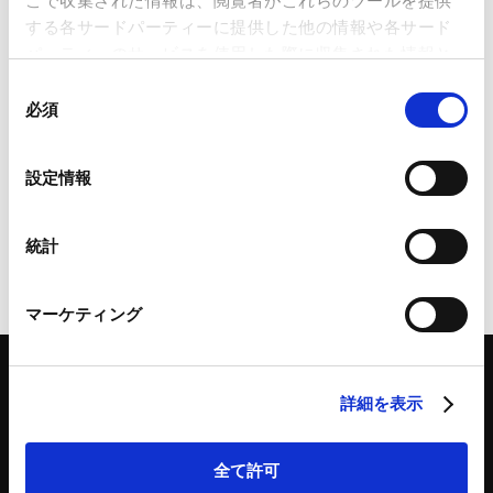
こで収集された情報は、閲覧者がこれらのツールを提供
する各サードパーティーに提供した他の情報や各サード
当事務所は、6月1日付で以下３名の外国弁護士を迎えまし
パーティーのサービスを使用した際に収集された情報と
た。
組み合わされ、各サードパーティーによって使用される
同
ことがあります。
必須
意
の
アルヴィン ラハルジャ外国弁護士
Google Analytics、Google Search Console
選
ホセ クルス パディージャ外国弁護士
設定情報
Google Analytics利用規約（
外部サイト
）
択
パトリック エドワード エル バリソン外国弁護士
Googleプライバシーポリシー（
外部サイト
）
Marketo
統計
Marketo Engage免責事項/Cookieポリシー（
外部サイト
）
ページのシェアはこちらから
LinkedIn
マーケティング
LinkedIn プライバシーポリシー（
外部サイト
）
HubSpot
HubSpot プライバシーポリシー（
外部サイト
）
詳細を表示
全て許可