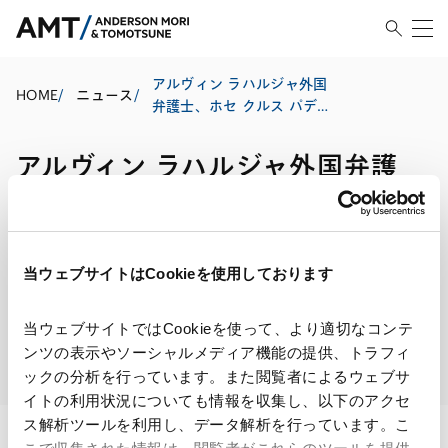
アルヴィン ラハルジャ外国
HOME
/
ニュース
/
弁護士、ホセ クルス パディ
ージャ外国弁護士、パトリ
ック エドワード エル バリ
アルヴィン ラハルジャ外国弁護
ソン外国弁護士が入所しま
した。
士、ホセ クルス パディージャ外国
弁護士、パトリック エドワード
エル バリソン外国弁護士が入所
当ウェブサイトはCookieを使用しております
しました。
当ウェブサイトではCookieを使って、より適切なコンテ
ンツの表示やソーシャルメディア機能の提供、トラフィ
2026.06.01
人事
ックの分析を行っています。また閲覧者によるウェブサ
イトの利用状況についても情報を収集し、以下のアクセ
ス解析ツールを利用し、データ解析を行っています。こ