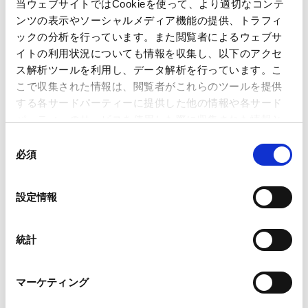
当ウェブサイトではCookieを使って、より適切なコンテ
ンツの表示やソーシャルメディア機能の提供、トラフィ
ックの分析を行っています。また閲覧者によるウェブサ
Japan - Tier 1
イトの利用状況についても情報を収集し、以下のアクセ
ス解析ツールを利用し、データ解析を行っています。こ
こで収集された情報は、閲覧者がこれらのツールを提供
する各サードパーティーに提供した他の情報や各サード
詳細
パーティーのサービスを使用した際に収集された情報と
ALB Asia IP Rankings 2026
組み合わされ、各サードパーティーによって使用される
同
ことがあります。
必須
意
の
Google Analytics、Google Search Console
選
関連する分野
設定情報
Google Analytics利用規約（
外部サイト
）
択
Googleプライバシーポリシー（
外部サイト
）
業務分野
その他
Marketo
統計
Marketo Engage免責事項/Cookieポリシー（
外部サイト
）
LinkedIn
マーケティング
LinkedIn プライバシーポリシー（
外部サイト
）
HubSpot
ページのシェアはこちらから