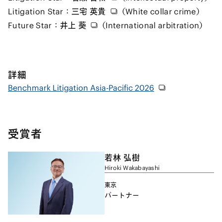
Litigation Star：
三宅 英貴
（White collar crime）
Future Star：
井上 葵
（International arbitration）
詳細
Benchmark Litigation Asia-Pacific 2026
受賞者
若林 弘樹
Hiroki Wakabayashi
東京
パートナー