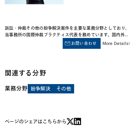
ます。 【金融規制】 外資系資産運用会社や国内大手銀行への出
向経験に加え、証券監視委での海外機関投資家による日本市場に
おける相場操縦等の不公正取引の調査、大手監査法人での外資系
金融機関による厚生年金基金に対する過剰接待の調査の経験等を
訴訟・仲裁その他の紛争解決案件を主要な業務分野としており、
活かして金融規制対応を助言しています。 【コンプライアン
当事務所の国際仲裁プラクティス代表を務めています。国内外の
ス】 国内外の規制当局による摘発を契機としたコンプライアン
企業を代理して、企業間商取引、ジョイントベンチャー、建設・
お問い合わせ
More Details
スプログラムの改善支援、国内外の贈賄規制、競争法等のコンプ
インフラプロジェクト、販売店・代理店契約、ライセンス、金融
ライアンス全般及び日本企業による海外子会社の管理等に関する
取引、労働、製造物責任などにかかわる法律問題全般の解決に携
助言を提供しています。
わってきました。また、国際商業会議所国際仲裁裁判所
（ICC）、日本商事仲裁協会（JCAA）、アメリカ仲裁協会紛争
関連する分野
解決国際センター（AAA-ICDR）、シンガポール国際仲裁センタ
ー（SIAC）、香港国際仲裁センター（HKIAC）、UNCITRAL等の
業務分野
規則による国際仲裁事件や国際訴訟事件において、多くの国内外
紛争解決
その他
の企業の代理人を務めています。さらに、JCAA、KCAB
International及び日本スポーツ仲裁機構（JSAA）の仲裁事件の
仲裁人としての経験も有しています。Law Business Researchが
発行するLexology Index Thought Leaders: Arbitrationにおい
て国際仲裁分野のleading lawyerとして選出されたほか、
ページのシェアはこちらから
Chambers and Partners、The Legal 500、The Best
Lawyers、Benchmark Litigationにおいても高い評価を受けてい