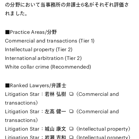
の分野において当事務所の弁護士6名がそれぞれ評価さ
れました。
■Practice Areas/分野
Commercial and transactions (Tier 1)
Intellectual property (Tier 2)
International arbitration (Tier 2)
White collar crime (Recommended)
■Ranked Lawyers/弁護士
Litigation Star：
若林 弘樹
（Commercial and
transactions）
Litigation Star：
左髙 健一
（Commercial and
transactions）
Litigation Star：
城山 康文
（Intellectual property）
Litigation Star：
岩瀬 吉和
（Intellectual property）