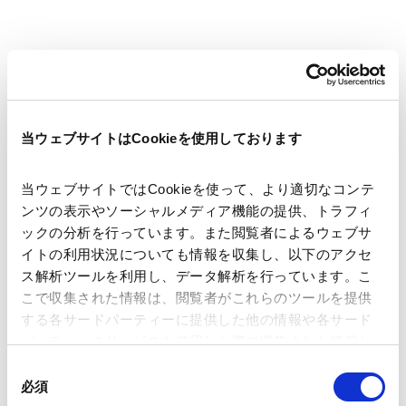
裁判官としての経験をも活かし、主として、国内外の金融機関、
監査法人及び事業会社を代理して、取引関係紛争、専門家責任紛
争及び労働関係紛争その他の紛争解決案件を手がけております。
お問い合わせ
More Details
また、これらの企業関係の紛争案件のほか、親族及び相続関係案
左髙 健一
件も取り扱っています。
当ウェブサイトはCookieを使用しております
Kenichi Sadaka
東京
当ウェブサイトではCookieを使って、より適切なコンテ
パートナー
ンツの表示やソーシャルメディア機能の提供、トラフィ
ックの分析を行っています。また閲覧者によるウェブサ
イトの利用状況についても情報を収集し、以下のアクセ
ス解析ツールを利用し、データ解析を行っています。こ
こで収集された情報は、閲覧者がこれらのツールを提供
主に国内外の訴訟、商事仲裁、その他紛争解決案件を手がける訴
する各サードパーティーに提供した他の情報や各サード
訟弁護士として活躍しています。 国内外の企業の代理人として、
パーティーのサービスを使用した際に収集された情報と
知的財産関連案件（特許権、著作権、著作者人格権、パブリシテ
お問い合わせ
More Details
組み合わされ、各サードパーティーによって使用される
ィ権、商標、営業秘密、不正競争防止法関連、薬事法関連等）、
同
城山 康文
ことがあります。
不動産取引、建築、労働（労働組合との団体交渉、ビザ関連案
必須
意
Yasufumi Shiroyama