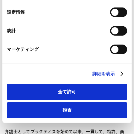
件、セクハラ、解雇、労働災害等）、独禁法、経営上の紛争、金
の
融取引に関する紛争、ＰＬ法、債権回収、相続・遺言、抵当権の
Google Analytics、Google Search Console
東京
選
設定情報
実行、名誉毀損、業務上事故、継続的取引関係の終了、国際貿易
パートナー
Google Analytics利用規約（
外部サイト
）
択
（信用状、船荷証券関係）、保険、行政不服申立及び行政訴訟
Googleプライバシーポリシー（
外部サイト
）
等、幅広い案件に携わってきました。 また、海外の訴訟に関し
Marketo
統計
ても実務経験があり、日本国内でのディスカバリ手続及び日本企
Marketo Engage免責事項/Cookieポリシー（
外部サイト
）
業に対するディスカバリ手続のサポートを行いました。 民事紛
LinkedIn
争の他にも、様々の企業の依頼で社内犯罪の調査・検討を行い、
マーケティング
・ 知的財産権に関する紛争処理 (1) 特許侵害訴訟 (2) 商標、意
LinkedIn プライバシーポリシー（
外部サイト
）
業務上横領、詐欺等の刑事訴追の支援をしたこともあります。
匠、著作権、ノウハウ侵害訴訟 (3) 特許庁審決取消訴訟 (4) 米
HubSpot
さらに一般的な企業法務も取り扱っています。
国、欧州訴訟支援 (5) 中国、アジア模倣品対策 ・ 知的財産権に
お問い合わせ
More Details
HubSpot プライバシーポリシー（
外部サイト
）
関する取引 (1) ライセンス契約、商品化契約 (2) 共同研究開発契
岩瀬 吉和
詳細を表示
約、開発委託契約、秘密保持契約 (3) 知的財産担保金融取引 (4)
Yoshikazu Iwase
エンターテイメントの製作、利用に関する契約
東京
全て許可
パートナー
拒否
弁護士としてプラクティスを始めて以来、一貫して、特許、商