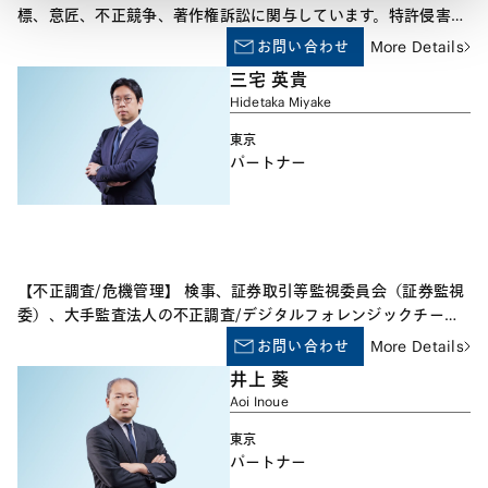
標、意匠、不正競争、著作権訴訟に関与しています。特許侵害訴
訟・無効審判・審決取消訴訟に関しては、電気・通信・化学を中
お問い合わせ
More Details
心に、比較的多くの技術分野の事件を扱った経験があり、また、
三宅 英貴
近時は、米国特許紛争に関するサポートも担当させていただいて
Hidetaka Miyake
います。さらに、ライセンス契約、特許その他の知的財産権の移
転契約、M&A等に伴う知的財産権関連の取引、デュー・ディリ
東京
ジェンス等の経験もございます。
パートナー
【不正調査/危機管理】 検事、証券取引等監視委員会（証券監視
委）、大手監査法人の不正調査/デジタルフォレンジックチーム
での豊富な調査経験を有し、会計不正、相場操縦、インサイダー
お問い合わせ
More Details
取引、資産横領、贈収賄、情報漏えい等のホワイトカラークライ
井上 葵
ムや各種不正の調査業務及び刑事・行政当局対応を専門分野とし
Aoi Inoue
ています。 【開示規制/会計・監査制度】 証券監視委で著名な大
型事件を含め数々の会計不正や開示規制違反を摘発した経験に加
東京
え、大手監査法人で会計監査の手続における不正リスク対応の経
パートナー
験もあり、開示規制や会計・監査制度に関する助言を提供してい