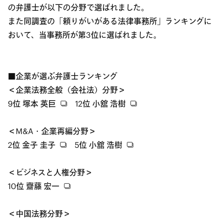
の弁護士が以下の分野で選ばれました。
また同調査の「頼りがいがある法律事務所」ランキングに
おいて、当事務所が第3位に選ばれました。
■企業が選ぶ弁護士ランキング
＜企業法務全般（会社法）分野＞
9位
塚本 英巨
12位
小舘 浩樹
＜M&A・企業再編分野＞
2位
金子 圭子
5位
小舘 浩樹
＜ビジネスと人権分野＞
10位
齋藤 宏一
＜中国法務分野＞