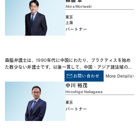
森脇 章
ける法務・税務上の問題に関するデュー・ディリジェンス、イン
Akira Moriwaki
センティブ・プランの実施及び運用に関するアドバイスを行って
いる。日本の上場・非上場企業に対し、インセンティブ・プラン
東京
全般、M&A、株式公開に関するアドバイスを行うと共に、海外
上海
パートナー
のグローバル企業のインセンティブ・プランの日本展開に関する
アドバイスも行う。 また、ビジネスと人権、その他のESG法も
専門とする。日本企業、多国籍企業、政府及び国際機関に対し、
リスク評価、人権デュー・ディリジェンス、人権リスクの軽減、
ステークホルダーとのエンゲージメントを含む、方針策定とその
森脇弁護士は、1990年代に中国にわたり、プラクティスを始め
実施についてアドバイスを行っている。2019年よりビジネスと
た数少ない弁護士です。以後一貫して、中国・アジア諸法域の案
人権ローヤーズネットワークの運営委員を務め、また、一般社団
件を扱っています。取り扱い分野は広汎で、 M&A、競争法（独
お問い合わせ
More Details
法人ビジネスと人権対話救済機構（JaCER）の助言仲介委員を務
禁法）、FDI、プライベートエクイティ、知的財産権案件も扱っ
めている。
中川 裕茂
ています。また、通商問題（アンチダンピングなど）にも90年
Hiroshige Nakagawa
代から継続的に取り組んでいて、この分野に精通した数少ない日
本の弁護士としての側面も持っています。そのほか、公益的活動
東京
として、中国の会社法、独禁法及び市場流通法に関するODA法整
パートナー
備支援に3年間継続的に参加した経験を有するほか、中国不法行
為法（侵権責任法）の立法にも参画しました。2009年から、中
国人民大学法学院の客員教授として、年に数回中国の学生に中国
語で講義を行っています。2012年12月、日本経済新聞「活躍し