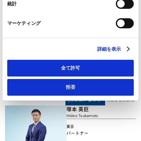
Marketo
統計
り、任期付任用公務員として、法務省民事局参事官室において会
Marketo Engage免責事項/Cookieポリシー（
外部サイト
）
社法の企画･立案に従事した経験があります。経済産業省「企業
お問い合わせ
More Details
LinkedIn
買収における行動指針」の策定に係る同省「公正な買収の在り方
金子 圭子
マーケティング
LinkedIn プライバシーポリシー（
外部サイト
）
に関する研究会」の委員を務めています。
Keiko Kaneko
HubSpot
HubSpot プライバシーポリシー（
外部サイト
）
東京
パートナー
詳細を表示
全て許可
企業の買収・合併･会社分割等の案件に携わっています。また、
拒否
会社の日常的な取引や経営等に関する一般的な助言や労働紛争に
関する助言も行っています。その他、資源エネルギー分野及び自
お問い合わせ
More Details
動車、薬事・食品分野における規制にも、特に専門的な助言を行
塚本 英巨
っています。
Hideo Tsukamoto
東京
パートナー