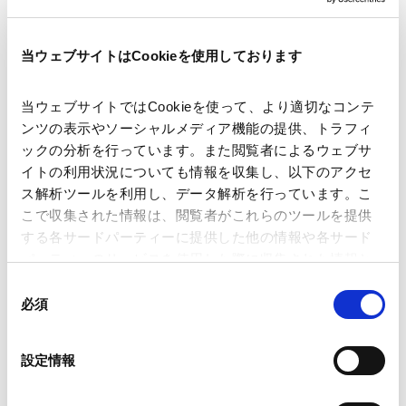
東京
パートナー
当ウェブサイトはCookieを使用しております
当ウェブサイトではCookieを使って、より適切なコンテ
ンツの表示やソーシャルメディア機能の提供、トラフィ
一般企業法務から証券発行を含む国際金融取引まで広範な業務に
ックの分析を行っています。また閲覧者によるウェブサ
携わっております。訴訟等も手がけております。また、テレコム
イトの利用状況についても情報を収集し、以下のアクセ
関係の案件を多く扱い、電気通信事業法に対する深い造詣と経験
ス解析ツールを利用し、データ解析を行っています。こ
お問い合わせ
More Details
を有しております。さらには、債務不履行に陥ったサムライ債の
こで収集された情報は、閲覧者がこれらのツールを提供
小舘 浩樹
債務再編や社債権者集会の実務についても精通しております。
する各サードパーティーに提供した他の情報や各サード
Hiroki Kodate
2004年には財務省委嘱研究会である「集団行動条項を巡る国内
パーティーのサービスを使用した際に収集された情報と
法制上の論点に関する研究会」の常任委員を務めました。
東京
組み合わされ、各サードパーティーによって使用される
同
パートナー
ことがあります。
必須
意
の
Google Analytics、Google Search Console
選
設定情報
Google Analytics利用規約（
外部サイト
）
択
Googleプライバシーポリシー（
外部サイト
）
国内外の企業法務、M&Aを取り扱っています。約3年間にわた