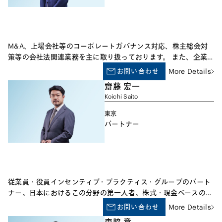
M&A、上場会社等のコーポレートガバナンス対応、株主総会対
策等の会社法関連業務を主に取り扱っております。 また、企業
間の紛争その他紛争一般についてのアドバイスや訴訟代理を数多
お問い合わせ
More Details
く行っております。インサイダー取引規制をはじめとする金融規
齋藤 宏一
制法関連業務も取り扱っております。
Koichi Saito
東京
パートナー
従業員・役員インセンティブ・プラクティス・グループのパート
ナー。日本におけるこの分野の第一人者。株式・現金ベースのイ
ンセンティブ・プラン全般について助言を行う。報酬の種類の選
お問い合わせ
More Details
択、インセンティブ・プランの設計、日本及びその他の法域にお