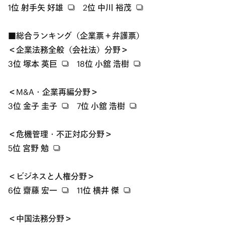
1位
射手矢 好雄
2位
中川 裕茂
■総合ランキング（企業票＋弁護票）
＜企業法務全般（会社法）分野＞
3位
塚本 英巨
18位
小舘 浩樹
＜M&A・企業再編分野＞
3位
金子 圭子
7位
小舘 浩樹
＜危機管理・不正対応分野＞
5位
宮野 勉
＜ビジネスと人権分野＞
6位
齋藤 宏一
11位
横井 傑
＜中国法務分野＞