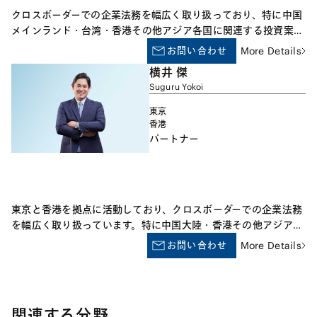
た弁護士ランキング」中「総合ランキング（外国法部門）」1
クロスボーダーでの企業法務を幅広く取り扱っており、特に中国
位、「企業が選ぶ弁護士ランキング（外国法部門）」2位。
メインランド・台湾・香港その他アジア各国に関連する投資案
件、経済安全保障分野（特に中国メインランド）、独禁法、企業
お問い合わせ
More Details
不祥事対応、各種調査事案、内部通報対応、アンチダンピング等
横井 傑
の通商問題、国際仲裁及び訴訟に関する助言について豊富な経験
Suguru Yokoi
を有しています。2022年、日本経済新聞「企業法務税務・弁護
士調査」中「総合ランキング（国際通商・経済安保分野」）」に
東京
おいて3位。2023年、同「企業が選ぶ弁護士ランキング（中国法
香港
パートナー
務分野）」において2位、2024年、同「企業が選ぶ弁護士ランキ
ング（国際通商・経済安保分野）」において3位。
東京と香港を拠点に活動しており、クロスボーダーでの企業法務
を幅広く取り扱っています。特に中国大陸・香港その他アジア各
国にかかる進出・撤退案件、M&A、企業不祥事対応、各種調査
お問い合わせ
More Details
対応、国際仲裁及び訴訟に関する助言について豊富な経験を有し
ています。 また、日本・諸外国におけるアンチダンピング調査
等の通商法務や、経済安全保障法務、ビジネスと人権法務に関す
るアドバイスも多数行っています。
関連する分野