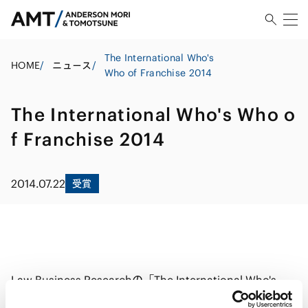
The International Who's
HOME
/
ニュース
/
Who of Franchise 2014
The International Who's Who o
f Franchise 2014
2014.07.22
受賞
Law Business Researchの「The International Who's
Who of Franchise」の2014年版に、
井上葵弁護士
と
山