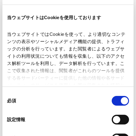
本泰輔弁護士
が選ばれました。
当ウェブサイトはCookieを使用しております
受賞者
当ウェブサイトではCookieを使って、より適切なコンテ
ンツの表示やソーシャルメディア機能の提供、トラフィ
井上 葵
ックの分析を行っています。また閲覧者によるウェブサ
Aoi Inoue
イトの利用状況についても情報を収集し、以下のアクセ
ス解析ツールを利用し、データ解析を行っています。こ
東京
こで収集された情報は、閲覧者がこれらのツールを提供
パートナー
する各サードパーティーに提供した他の情報や各サード
パーティーのサービスを使用した際に収集された情報と
組み合わされ、各サードパーティーによって使用される
同
ことがあります。
必須
意
訴訟・仲裁その他の紛争解決案件を主要な業務分野としており、
の
当事務所の国際仲裁プラクティス代表を務めています。国内外の
Google Analytics、Google Search Console
選
設定情報
企業を代理して、企業間商取引、ジョイントベンチャー、建設・
Google Analytics利用規約（
外部サイト
）
お問い合わせ
More Details
択
インフラプロジェクト、販売店・代理店契約、ライセンス、金融
Googleプライバシーポリシー（
外部サイト
）
取引、労働、製造物責任などにかかわる法律問題全般の解決に携