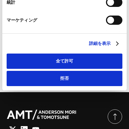
Marketo
統計
わってきました。また、国際商業会議所国際仲裁裁判所
Marketo Engage免責事項/Cookieポリシー（
外部サイト
）
（ICC）、日本商事仲裁協会（JCAA）、アメリカ仲裁協会紛争
関連する分野
LinkedIn
解決国際センター（AAA-ICDR）、シンガポール国際仲裁センタ
マーケティング
LinkedIn プライバシーポリシー（
外部サイト
）
ー（SIAC）、香港国際仲裁センター（HKIAC）、UNCITRAL等の
HubSpot
業務分野
規則による国際仲裁事件や国際訴訟事件において、多くの国内外
独禁法・競争法
紛争解決
HubSpot プライバシーポリシー（
外部サイト
）
の企業の代理人を務めています。さらに、JCAA、KCAB
International及び日本スポーツ仲裁機構（JSAA）の仲裁事件の
詳細を表示
仲裁人としての経験も有しています。Law Business Researchが
発行するLexology Index Thought Leaders: Arbitrationにおい
て国際仲裁分野のleading lawyerとして選出されたほか、
ページのシェアはこちらから
全て許可
Chambers and Partners、The Legal 500、The Best
Lawyers、Benchmark Litigationにおいても高い評価を受けてい
拒否
ます。また、フランチャイズ・システムの構築・運営、国際フラ
ンチャイジングなど、フランチャイズ全般について専門的なアド
バイスを行っているほか、企業法務一般について幅広く取り扱っ
ています。