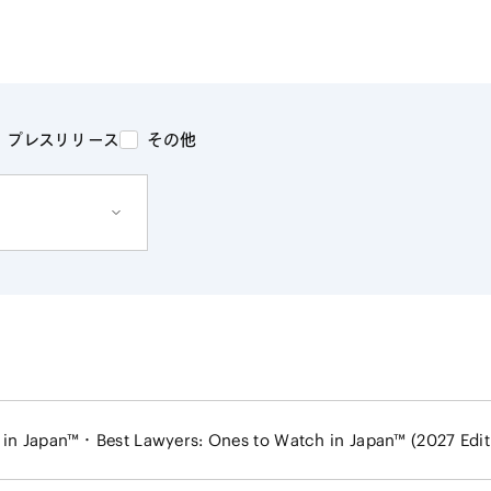
電子部品・
ト・セキュリティ
資源・エネ
ー
消費財・小
医療・製薬・ヘルスケア・
紛争解決
エクイティ
商社
ライフサイエンス・バイオ
メント
建設・土木
スポーツ
プレスリリース
その他
自動車・造船・機械
化学
 in Japan™・Best Lawyers: Ones to Watch in Japan™ (2027 Edit