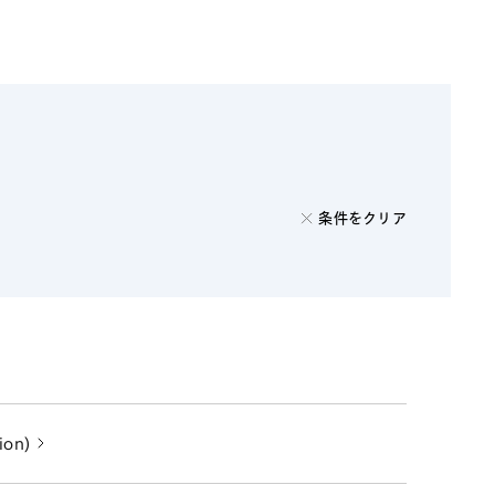
電子機器
ルギー
デジタル
売
航空・宇宙
AI・テクノロジー
・インフラ
条件をクリア
ion)