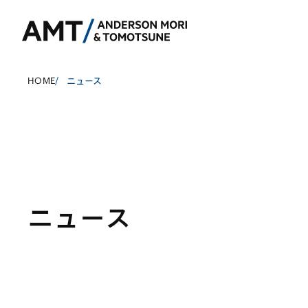
HOME
/
ニュース
東京
大阪
名古屋
コーポレート
銀行
東アジア
ニュース
M&A等
証券
南アジア
規制当局対応・
保険
東南アジア
キャピタル・マ
信託