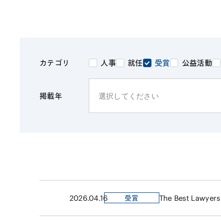
ファイナンス
その他金融
不動産
資源・エネルギ
プライベート・
アセットマネジ
人事
就任
受賞
公益活動
カテゴリ
掲載年
2026.04.16
The Best Lawyers
受賞