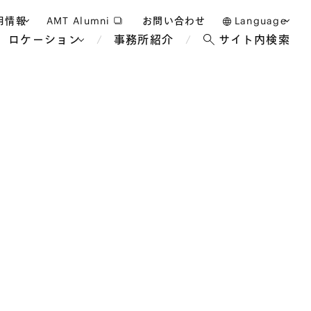
用情報
AMT Alumni
お問い合わせ
Language
ロケーション
事務所紹介
サイト内検索
日本語
護士採用
English
タッフ採用
中文(簡体)
バンコク
ロンドン
ジャカルタ
ブリュッセル
マレーシア
パリ
エンターテイン
事業再生・倒産
ホテル・レジャー・カジノ
アフリカ
国際通商および経済安全保
教育・人材
争法
障
アパレル
政府・地方公共団体・公的
海外法務
機関
マネジメント
サステナビリティ法務
FinTech