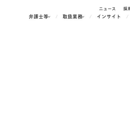
ニュース
採
弁護士等
取扱業務
インサイト
弁
ス
北京
シンガポール
上海
ハノイ
香港
ホーチミン
人事・労務
不動産・REIT
オセアニア
メディア・
製紙
中南米
メント
知的財産
運輸・物流
北米
食品・飲料
中東アジア
独禁法・競
危機管理
Tech／データ／IT・通信等
通信・メディア・エンター
ヨーロッパ
ブランド・
ロシア・CIS
テインメント
税務
ーケッツ
ライフサイエンス
鉄鋼・金属
情報産業・インターネッ
ウェルス・