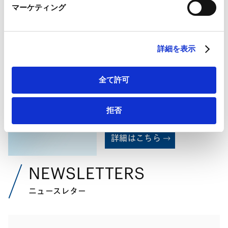
マーケティング
LinkedIn プライバシーポリシー（
外部サイト
）
HubSpot
HubSpot プライバシーポリシー（
外部サイト
）
詳細を表示
PROFESSIONALS
所属弁護士等
全て許可
拒否
豊田
愛美
Manami
Toyota Sirvent
詳細はこちら
NEWSLETTERS
ニュースレター