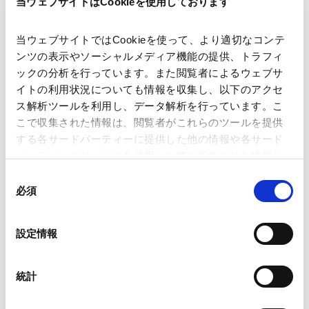
当ウェブサイトはCookieを使用しております
・日本企業の現地拠点の設立、再編、撤退
・M&A案件、ジョイント・ベンチャー案件
・ベンチャー投資、新規事業投資
当ウェブサイトではCookieを使って、より適切なコンテ
・金融取引案件
ンツの表示やソーシャルメディア機能の提供、トラフィ
・紛争処理案件
ックの分析を行っています。また閲覧者によるウェブサ
・労務案件
イトの利用状況についても情報を収集し、以下のアクセ
ス解析ツールを利用し、データ解析を行っています。こ
こで収集された情報は、閲覧者がこれらのツールを提供
アクセス
する各サードパーティーに提供した他の情報や各サード
パーティーのサービスを使用した際に収集された情報と
組み合わされ、各サードパーティーによって使用される
同
ことがあります。
必須
意
の
Google Analytics、Google Search Console
選
設定情報
Google Analytics利用規約（
外部サイト
）
択
メトロ「Châtelet」駅より徒歩２分、RER「Châtelet-
Googleプライバシーポリシー（
外部サイト
）
Les Halles」駅より徒歩５分
Marketo
統計
パリ＝オルリー空港からタクシーで約30分、パリ＝シャ
Marketo Engage免責事項/Cookieポリシー（
外部サイト
）
ルル・ド・ゴール空港からタクシーで約40分
LinkedIn