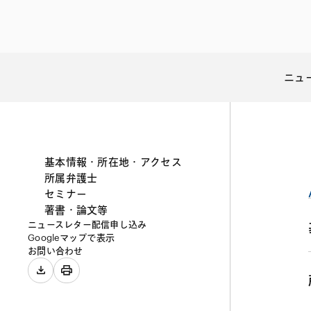
ファイナンス
その他金融
不動産
資源・エネルギ
プライベート・
ニュ
アセットマネジ
基本情報・所在地・アクセス
所属弁護士
セミナー
著書・論文等
ニュースレター配信申し込み
Googleマップで表示
お問い合わせ