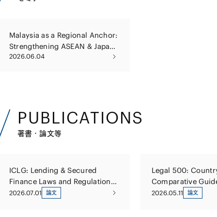
Malaysia as a Regional Anchor:
Strengthening ASEAN & Japan
2026.06.04
Collaboration In Energy and
Resource Investments
PUBLICATIONS
著書・論文等
ICLG: Lending & Secured
Legal 500: Countr
Finance Laws and Regulations
Comparative Guid
Japan 2026
Japan Lending & S
2026.07.01
2026.05.11
論文
論文
Finance