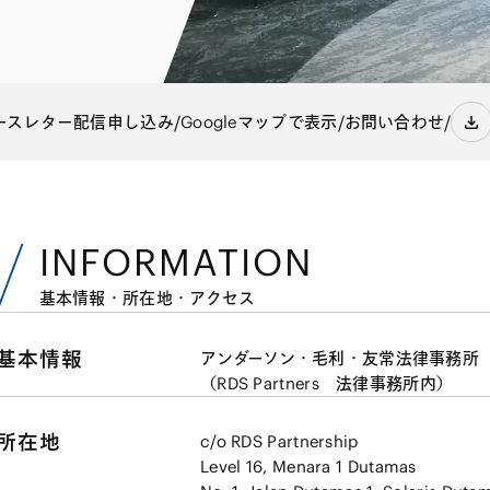
電子部品・
ト・セキュリティ
資源・エネ
ー
消費財・小
医療・製薬・ヘルスケア・
紛争解決
エクイティ
商社
ライフサイエンス・バイオ
/
/
/
ースレター配信申し込み
Googleマップで表示
お問い合わせ
メント
建設・土木
スポーツ
自動車・造船・機械
化学
INFORMATION
基本情報・所在地・アクセス
基本情報
アンダーソン・毛利・友常法律事務所
（RDS Partners 法律事務所内）
所在地
c/o RDS Partnership
Level 16, Menara 1 Dutamas