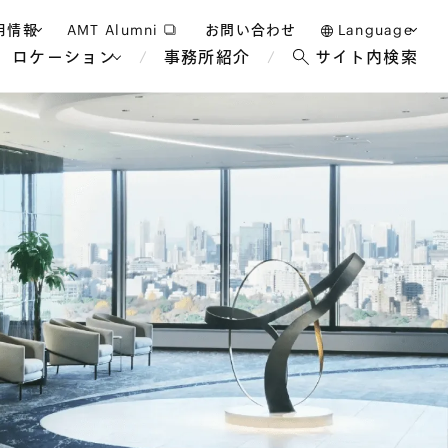
用情報
AMT Alumni
お問い合わせ
Language
ロケーション
事務所紹介
サイト内検索
日本語
護士採用
English
タッフ採用
中文(簡体)
バンコク
ロンドン
ジャカルタ
ブリュッセル
マレーシア
パリ
エンターテイン
事業再生・倒産
ホテル・レジャー・カジノ
アフリカ
国際通商および経済安全保
教育・人材
争法
障
アパレル
政府・地方公共団体・公的
海外法務
機関
マネジメント
サステナビリティ法務
FinTech