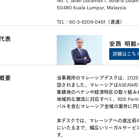
No. 1, Jalan Dutamas 1, Solaris Duta
50480 Kuala Lumpur, Malaysia
TEL：60-3-6209-0461（直通）
代表
安西
明毅
A
詳細はこち
概要
当事務所のマレーシアデスクは、2025年
設されました。マレーシアはASEAN
集積地のペナンや経済特区の取り組み
地域的な潮流に対応すべく、RDS Pa
バルを含むマレーシア全域の案件に円
本デスクでは、マレーシアへの進出前
にいたるまで、幅広いリーガルサービ
す。