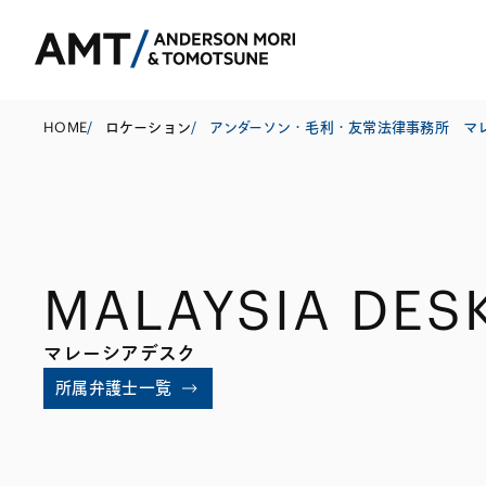
HOME
/
ロケーション
/
アンダーソン・毛利・友常法律事務所 マ
東京
大阪
MALAYSIA DES
名古屋
コーポレート
銀行
東アジア
マレーシアデスク
M&A等
証券
南アジア
所属弁護士一覧
規制当局対応・
保険
東南アジア
キャピタル・マ
信託