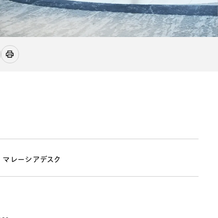
電子機器
ルギー
デジタル
売
航空・宇宙
AI・テクノロジー
・インフラ
 マレーシアデスク