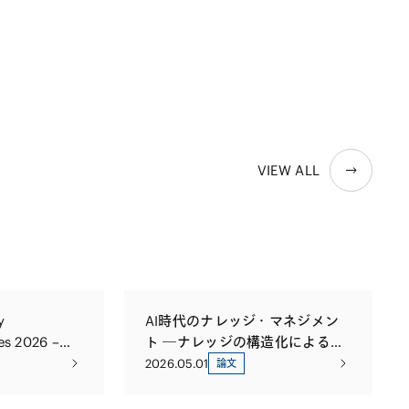
VIEW ALL
y
AI時代のナレッジ・マネジメン
es 2026 –
ト ―ナレッジの構造化による活
ecured
用と戦略的設計
2026.05.01
論文