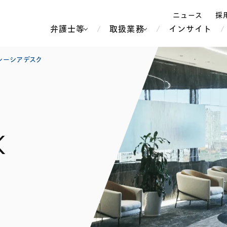
ニュース
採
弁護士等
取扱業務
インサイト
弁
レーシアデスク
ス
北京
シンガポール
上海
ハノイ
K
香港
ホーチミン
人事・労務
不動産・REIT
オセアニア
メディア・
製紙
中南米
メント
知的財産
運輸・物流
北米
食品・飲料
中東アジア
独禁法・競
危機管理
Tech／データ／IT・通信等
通信・メディア・エンター
ヨーロッパ
ブランド・
ロシア・CIS
テインメント
税務
ーケッツ
ライフサイエンス
鉄鋼・金属
情報産業・インターネッ
ウェルス・