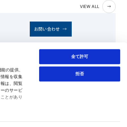
VIEW ALL
お問い合わせ
全て許可
機能の提供、
拒否
も情報を収集
情報は、閲覧
弁護士等
サイトマップ
ィーのサービ
取扱業務
利用条件
ることがあり
インサイト
プライバシー・ポリシー
事務所紹介
欧州諸国のデータ主体向けプライバシーポリシー
ロケーション
クッキーポリシー
お問い合わせ
なりすましへのご注意
利益相反案件の取り扱いについて