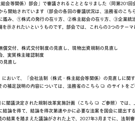
主総会等関係）部会」で審議されることとなりました（同第201
月から開始されています（部会の各回の審議状況は、法務省の
こち
鑑み、①株式の発行の在り方、②株主総会の在り方、③企業統
綱を示されたいというものです。部会では、これらの3つのテーマ
無償交付、株式交付制度の見直し、現物出資規制の見直し
会、実質株主確認制度
の見直し
開催）において、「会社法制（株式・株主総会等関係）の見直しに関
その補足説明の内容については、法務省の
こちら
のサイトをご
3日に閣議決定された規制改革実施計画（
こちら
ご参照）では、
期に結論を得て、結論を得次第速やかに必要な法案を国会に提出す
の結果を踏まえた議論がされた上で、2027年3月までに、法制