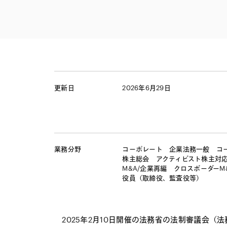
ファイナンス
その他金融
不動産
資源・エネルギ
プライベート・
アセットマネジ
更新日
2026年6月29日
業務分野
コーポレート
企業法務一般
コ
株主総会
アクティビスト株主対
M&A/企業再編
クロスボーダーM
役員（取締役、監査役等）
2025年2月10日開催の法務省の法制審議会（