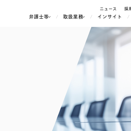
ニュース
採
弁護士等
取扱業務
インサイト
弁
ス
北京
シンガポール
上海
ハノイ
香港
ホーチミン
人事・労務
不動産・REIT
オセアニア
メディア・
製紙
中南米
メント
知的財産
運輸・物流
北米
食品・飲料
中東アジア
独禁法・競
危機管理
Tech／データ／IT・通信等
通信・メディア・エンター
ヨーロッパ
ブランド・
ロシア・CIS
テインメント
税務
ーケッツ
ライフサイエンス
鉄鋼・金属
情報産業・インターネッ
ウェルス・