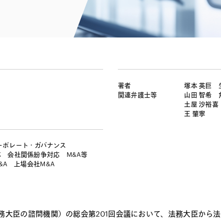
電子部品・
ト・セキュリティ
資源・エネ
ー
消費財・小
医療・製薬・ヘルスケア・
紛争解決
エクイティ
商社
ライフサイエンス・バイオ
メント
建設・土木
スポーツ
自動車・造船・機械
著者
塚本 英巨
関連弁護士等
山田 智希
化学
土屋 沙裕喜
王 肇寧
ーポレート・ガバナンス
応
会社関係紛争対応
M&A等
&A
上場会社M&A
法務大臣の諮問機関）の総会第201回会議において、法務大臣から