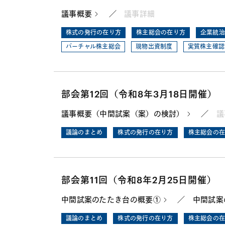
議事概要
／
議事詳細
株式の発行の在り方
株主総会の在り方
企業統治
バーチャル株主総会
現物出資制度
実質株主確認
部会第12回（令和8年3月18日開催）
議事概要（中間試案（案）の検討）
／
議
議論のまとめ
株式の発行の在り方
株主総会の在
部会第11回（令和8年2月25日開催）
中間試案のたたき台の概要①
／
中間試案
議論のまとめ
株式の発行の在り方
株主総会の在