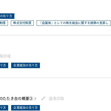
の在り方
制度
株式交付制度
「会議体」としての株主総会に関する規律の見直し
事詳細
り方
企業統治の在り方
のたたき台の概要②
／
議事詳細
り方
企業統治の在り方