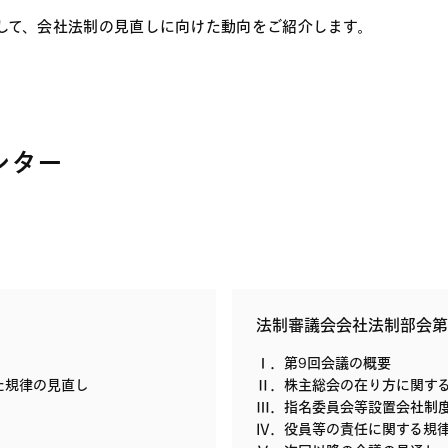
して、会社法制の見直しに向けた動向をご紹介します。
レター
法制審議会会社法制部会第
Ⅰ．第9回会議の概要
た規律の見直し
Ⅱ．株主総会の在り方に関す
Ⅲ．指名委員会等設置会社制
Ⅳ．役員等の責任に関する規