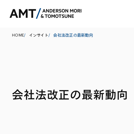
HOME
/
インサイト
/
会社法改正の最新動向
東京
大阪
名古屋
コーポレート
銀行
東アジア
会社法改正の最新動向
M&A等
証券
南アジア
規制当局対応・
保険
東南アジア
キャピタル・マ
信託