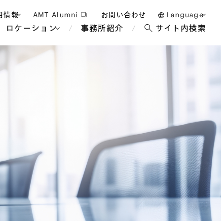
用情報
AMT Alumni
お問い合わせ
Language
ロケーション
事務所紹介
サイト内検索
日本語
護士採用
English
タッフ採用
中文(簡体)
バンコク
ロンドン
ジャカルタ
ブリュッセル
マレーシア
パリ
エンターテイン
事業再生・倒産
ホテル・レジャー・カジノ
アフリカ
国際通商および経済安全保
教育・人材
争法
障
アパレル
政府・地方公共団体・公的
海外法務
機関
マネジメント
サステナビリティ法務
FinTech