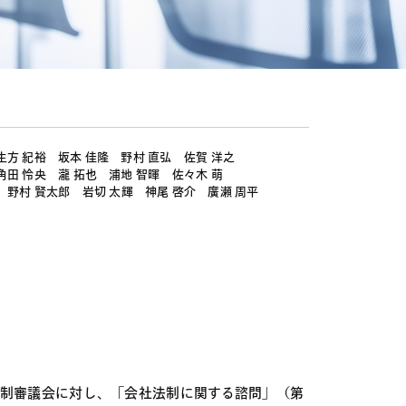
電子機器
ルギー
デジタル
売
航空・宇宙
AI・テクノロジー
・インフラ
生方 紀裕
坂本 佳隆
野村 直弘
佐賀 洋之
角田 怜央
瀧 拓也
浦地 智暉
佐々木 萌
野村 賢太郎
岩切 太輝
神尾 啓介
廣瀬 周平
法制審議会に対し、「会社法制に関する諮問」（第