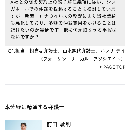
A社との間の契約上の紛争解決条項に従い、シン
ASIA &
（5）職場でのマスク着用
ガポールでの仲裁を提起することも検討していま
EMERGING COUNTRIES LEGAL UPDATE（2020年5
すが、新型コロナウイルスの影響により当社業績
月号）
も悪化しており、多額の仲裁費用をかけることは
避けたいのが実情です。他に何か取りうる手段は
ないですか？
（6）職場内の衛生確保
Q1.担当 朝倉亮弁護士、山本純代弁護士、ハンナ テイ
（フォーリン・リーガル・アソシエイト）
↑ PAGE TOP
（7）物理的な接触ポイントの最小化
本分野に精通する弁護士
前田
敦利