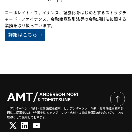
パートナー
は訴額の0.3％の金額のいずれか低い方
・訴額500万シンガポールドル超の場合：1万シンガ
コーポレイト・ファイナンス、証券化をはじめとするストラクチ
ポールドルまたは訴額の0.13%の金額のいずれか
ャード・ファイナンス、金融商品取引法等の金融規制法に関する
低い方
業務を取り扱っています。
詳細はこちら
「アンダーソン・毛利・友常法律事務所」は、アンダーソン・毛利・友常法律事務所外
国法共同事業および弁護士法人アンダーソン・毛利・友常法律事務所を含むグループの
総称として使用しております。