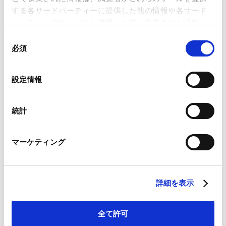
株主総会・開示関連
する各サードパーティーに提供した他の情報や各サード
パーティーのサービスを使用した際に収集された情報と
組み合わされ、各サードパーティーによって使用される
同
Q1.
当社はシンガポール法人です。今年の6月
ことがあります。
必須
意
末に定時株主総会の開催期限が到来しますが、新
の
型コロナウイルスの影響を踏まえ、定時株主総会
Google Analytics、Google Search Console
選
設定情報
の開催時期を遅らせることは可能ですか？
Google Analytics利用規約（
外部サイト
）
択
Googleプライバシーポリシー（
外部サイト
）
Marketo
統計
Q2.
今年の9月に定時株主総会の開催を予定し
Marketo Engage免責事項/Cookieポリシー（
外部サイト
）
LinkedIn
ています。新型コロナウイルスの影響を踏まえ、
マーケティング
LinkedIn プライバシーポリシー（
外部サイト
）
株主総会の開催方法について留意すべき事項はあ
HubSpot
りますか？
HubSpot プライバシーポリシー（
外部サイト
）
Q1.担当 朝倉亮弁護士、山本純代弁護士、オス アガル
詳細を表示
ワル（フォーリン・リーガル・アソシエイト）
↑ PAGE TOP
全て許可