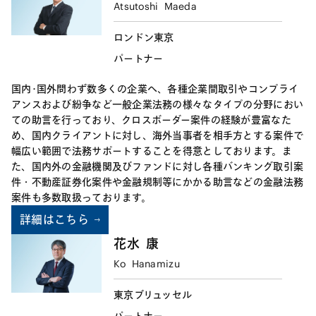
Atsutoshi
Maeda
（8）健康状態の確認・予防措置の実行
ロンドン
東京
パートナー
国内･国外問わず数多くの企業へ、各種企業間取引やコンプライ
アンスおよび紛争など一般企業法務の様々なタイプの分野におい
ての助言を行っており、クロスボーダー案件の経験が豊富なた
め、国内クライアントに対し、海外当事者を相手方とする案件で
幅広い範囲で法務サポートすることを得意としております。ま
た、国内外の金融機関及びファンドに対し各種バンキング取引案
件・不動産証券化案件や金融規制等にかかる助言などの金融法務
案件も多数取扱っております。
詳細はこちら
花水
康
・訴額100万シンガポールドル未満の場合：3000
シンガポールドル
Ko
Hanamizu
・訴額100万シンガポールドル以上500万シンガポ
東京
ブリュッセル
ールドル以下の場合：6500シンガポールドルまた