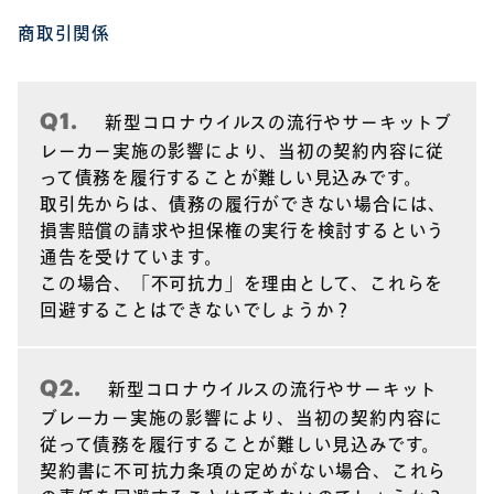
商取引関係
Q1.
新型コロナウイルスの流行やサーキットブ
レーカー実施の影響により、当初の契約内容に従
って債務を履行することが難しい見込みです。
取引先からは、債務の履行ができない場合には、
損害賠償の請求や担保権の実行を検討するという
通告を受けています。
この場合、「不可抗力」を理由として、これらを
であり、かつ
回避することはできないでしょうか？
（a） 関連事情に照らし、当該電子記録の作成
または通信の目的に相応する信頼性を有する方法で
Q2.
新型コロナウイルスの流行やサーキット
ある場合
ブレーカー実施の影響により、当初の契約内容に
（b） 上記(1)の機能を果たしたことが、それ自
従って債務を履行することが難しい見込みです。
体または関連する証拠により現実に証明できる場合
契約書に不可抗力条項の定めがない場合、これら