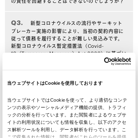
の責任を回避することはできないのでしょうか？
Q3.
新型コロナウイルスの流行やサーキット
ブレーカー実施の影響により、当初の契約内容に
従って債務を履行することが難しい見込みです。
新型コロナウイルス暫定措置法（Covid-
19（Temporary Measures）Act 2020）に基づい
て、何らかの救済を受けることはできないでしょ
うか？
Q1.~ Q3.担当 朝倉亮弁護士、山本純代弁護士、ハンナ
当ウェブサイトはCookieを使用しております
テイ（フォーリン・リーガル・アソシエイト）
↑ PAGE TOP
当ウェブサイトではCookieを使って、より適切なコンテ
ンツの表示やソーシャルメディア機能の提供、トラフィ
ックの分析を行っています。また閲覧者によるウェブサ
イトの利用状況についても情報を収集し、以下のアクセ
ス解析ツールを利用し、データ解析を行っています。こ
こで収集された情報は、閲覧者がこれらのツールを提供