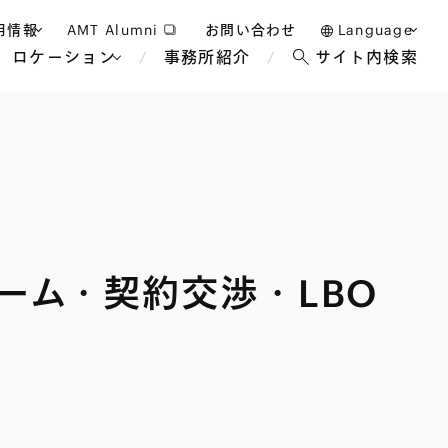
用情報
AMT Alumni
お問い合わせ
Language
ロケーション
事務所紹介
サイト内検索
日本語
護士採用
English
タッフ採用
中文(簡体)
バンコク
ロンドン
ジャカルタ
ブリュッセル
ーム・契約交渉・LBO
マレーシア
パリ
エンターテイン
事業再生・倒産
ホテル・レジャー・カジノ
アフリカ
国際通商および経済安全保
教育・人材
争法
障
アパレル
政府・地方公共団体・公的
海外法務
機関
マネジメント
サステナビリティ法務
FinTech