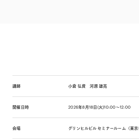
ファイナンス
その他金融
不動産
資源・エネルギ
プライベート・
アセットマネジ
講師
小倉 弘資
河原 雄亮
開催日時
2026年8月18日(火)10:00～12:00
会場
グリンヒルビル セミナールーム（東京都