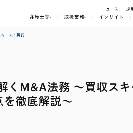
ニュース
採
弁護士等
取扱業務
インサイト
弁
PEファンド案件を読み解くM&A法務 〜買収スキーム・契約交渉・LBOファイナンスの重要論点を徹底解説〜
ス
北京
シンガポール
上海
ハノイ
解くM&A法務 〜買収スキ
香港
ホーチミン
人事・労務
不動産・REIT
オセアニア
メディア・
製紙
中南米
メント
点を徹底解説〜
知的財産
運輸・物流
北米
食品・飲料
中東アジア
独禁法・競
危機管理
Tech／データ／IT・通信等
通信・メディア・エンター
ヨーロッパ
ブランド・
ロシア・CIS
テインメント
税務
ーケッツ
ライフサイエンス
鉄鋼・金属
情報産業・インターネッ
ウェルス・