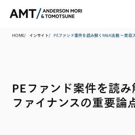
HOME
/
インサイト
/
東京
大阪
PEファンド案件を読み
名古屋
コーポレート
銀行
東アジア
ファイナンスの重要論
M&A等
証券
南アジア
規制当局対応・
保険
東南アジア
キャピタル・マ
信託