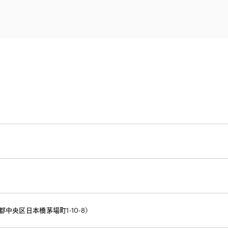
電子部品・
ト・セキュリティ
資源・エネ
ー
消費財・小
医療・製薬・ヘルスケア・
紛争解決
エクイティ
商社
ライフサイエンス・バイオ
メント
建設・土木
スポーツ
自動車・造船・機械
化学
中央区日本橋茅場町1-10-8）