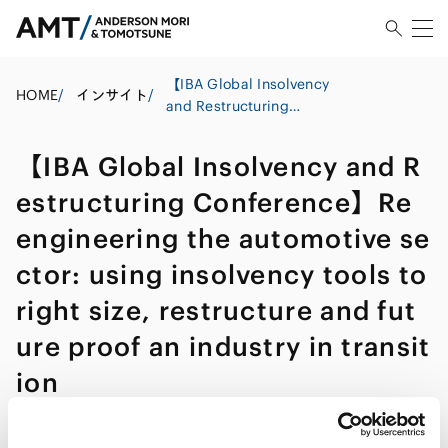
【IBA Global Insolvency
HOME
/
インサイト
/
and Restructuring
Conference】Re
engineering the
【IBA Global Insolvency and R
automotive sector: using
insolvency tools to right
estructuring Conference】Re
size, restructure and
engineering the automotive se
future proof an industry in
transition
ctor: using insolvency tools to
right size, restructure and fut
ure proof an industry in transit
ion