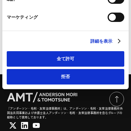
Marketo Engage免責事項/Cookieポリシー（
外部サイト
）
LinkedIn
マーケティング
LinkedIn プライバシーポリシー（
外部サイト
）
業務分野
事業再生・倒産
HubSpot
HubSpot プライバシーポリシー（
外部サイト
）
詳細を表示
全て許可
ページのシェアはこちらから
拒否
「アンダーソン・毛利・友常法律事務所」は、アンダーソン・毛利・友常法律事務所外
国法共同事業および弁護士法人アンダーソン・毛利・友常法律事務所を含むグループの
総称として使用しております。