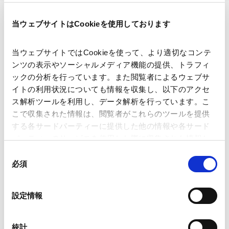
当ウェブサイトはCookieを使用しております
印刷する
当ウェブサイトではCookieを使って、より適切なコンテ
ンツの表示やソーシャルメディア機能の提供、トラフィ
ックの分析を行っています。また閲覧者によるウェブサ
イトの利用状況についても情報を収集し、以下のアクセ
ス解析ツールを利用し、データ解析を行っています。こ
講師
田子 小百合
こで収集された情報は、閲覧者がこれらのツールを提供
する各サードパーティーに提供した他の情報や各サード
パーティーのサービスを使用した際に収集された情報と
開催日時
2026年6月1日(月)09:30～11:00
組み合わされ、各サードパーティーによって使用される
同
(CEST)
ことがあります。
必須
意
の
Google Analytics、Google Search Console
会場
The Ritz-Carlton, Berlin, Germany
選
設定情報
Google Analytics利用規約（
外部サイト
）
択
Googleプライバシーポリシー（
外部サイト
）
Marketo
運営
International Bar Association
統計