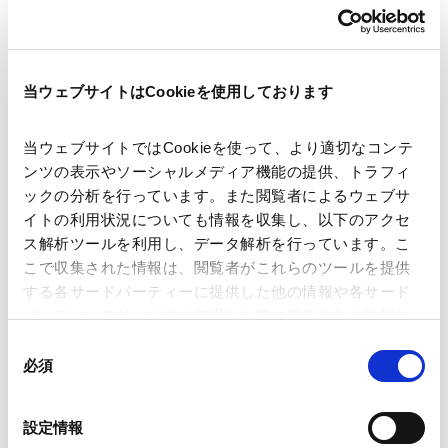
当ウェブサイトはCookieを使用しております
講師
龍野 滋幹
当ウェブサイトではCookieを使って、より適切なコンテ
開催日時
2026年7月23日(木)14:00～16:00
ンツの表示やソーシャルメディア機能の提供、トラフィ
ックの分析を行っています。また閲覧者によるウェブサ
イトの利用状況についても情報を収集し、以下のアクセ
会場
オンラインライブ配信 / アンダーソン・
ス解析ツールを利用し、データ解析を行っています。こ
毛利・友常法律事務所外国法共同事業
こで収集された情報は、閲覧者がこれらのツールを提供
会議室
する各サードパーティーに提供した他の情報や各サード
パーティーのサービスを使用した際に収集された情報と
組み合わされ、各サードパーティーによって使用される
同
運営
Business & Law 合同会社
ことがあります。
必須
意
の
Google Analytics、Google Search Console
選
業務分野
設定情報
M&A等
Google Analytics利用規約（
外部サイト
）
択