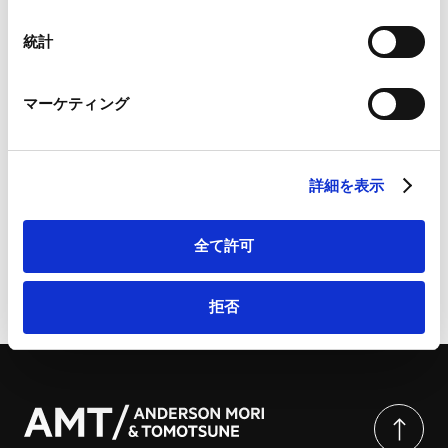
Googleプライバシーポリシー（
外部サイト
）
Marketo
統計
Marketo Engage免責事項/Cookieポリシー（
外部サイト
）
LinkedIn
詳細・お問い合わせは、こちらから：＜事前課題＆解説
マーケティング
LinkedIn プライバシーポリシー（
外部サイト
）
あり＞具体的プロジェクトで実践する、法務の交渉トレ
HubSpot
ーニング【M&A契約編・ハイブリッド開催】 | Business
HubSpot プライバシーポリシー（
外部サイト
）
& Law 合同会社
詳細を表示
全て許可
ページのシェアはこちらから
拒否