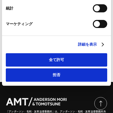
Googleプライバシーポリシー（
外部サイト
）
詳細・お問い合わせは、こちらから：法規制およびリス
Marketo
統計
ク問題への対応・解決策に関する特別講座 「日本におけ
Marketo Engage免責事項/Cookieポリシー（
外部サイト
）
るビジネス活動に関する法務・実務 ～中国企業の対日投
LinkedIn
マーケティング
資を中心に～」 | 上海市協力法律事務所
LinkedIn プライバシーポリシー（
外部サイト
）
HubSpot
HubSpot プライバシーポリシー（
外部サイト
）
上記セミナーにおいて、中国語で講演を行いました。
詳細を表示
全て許可
ページのシェアはこちらから
拒否
「アンダーソン・毛利・友常法律事務所」は、アンダーソン・毛利・友常法律事務所外