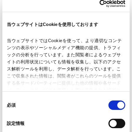
当ウェブサイトはCookieを使用しております
講師
森脇 章
当ウェブサイトではCookieを使って、より適切なコンテ
ンツの表示やソーシャルメディア機能の提供、トラフィ
ックの分析を行っています。また閲覧者によるウェブサ
開催日時
2026年5月22日(金)14:00～17:30
イトの利用状況についても情報を収集し、以下のアクセ
ス解析ツールを利用し、データ解析を行っています。こ
こで収集された情報は、閲覧者がこれらのツールを提供
会場
謝利法律事務所
する各サードパーティーに提供した他の情報や各サード
パーティーのサービスを使用した際に収集された情報と
組み合わされ、各サードパーティーによって使用される
同
運営
上海市協力法律事務所
ことがあります。
必須
意
の
Google Analytics、Google Search Console
選
設定情報
Google Analytics利用規約（
外部サイト
）
択