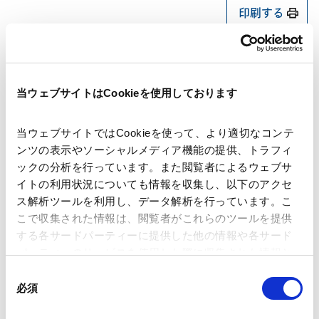
印刷する
当ウェブサイトはCookieを使用しております
講師
大槻 由昭
当ウェブサイトではCookieを使って、より適切なコンテ
ンツの表示やソーシャルメディア機能の提供、トラフィ
ックの分析を行っています。また閲覧者によるウェブサ
開催日時
2026年08月03日 14:00～16:30
イトの利用状況についても情報を収集し、以下のアクセ
ス解析ツールを利用し、データ解析を行っています。こ
こで収集された情報は、閲覧者がこれらのツールを提供
会場
グリンヒルビル セミナールーム / LIVE
する各サードパーティーに提供した他の情報や各サード
配信（Zoom） / 後日配信
パーティーのサービスを使用した際に収集された情報と
組み合わされ、各サードパーティーによって使用される
同
ことがあります。
必須
運営
金融財務研究会
意
の