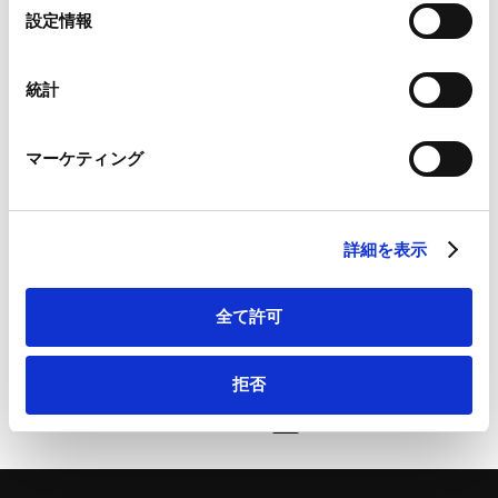
Google Analytics、Google Search Console
選
設定情報
Google Analytics利用規約（
外部サイト
）
業務分野
資源・エネルギー
択
Googleプライバシーポリシー（
外部サイト
）
Marketo
統計
Marketo Engage免責事項/Cookieポリシー（
外部サイト
）
LinkedIn
詳細・お問い合わせは、こちらから：カーボンニュート
マーケティング
LinkedIn プライバシーポリシー（
外部サイト
）
HubSpot
ラル時代の新規制を読み解く：CCS事業法の重要論点総
HubSpot プライバシーポリシー（
外部サイト
）
点検 〜本年5月の施行に備え、許認可・権利設計・損害
詳細を表示
賠償まで、実務で問われる論点を徹底解説〜 | 金融財務
研究会
全て許可
拒否
ページのシェアはこちらから