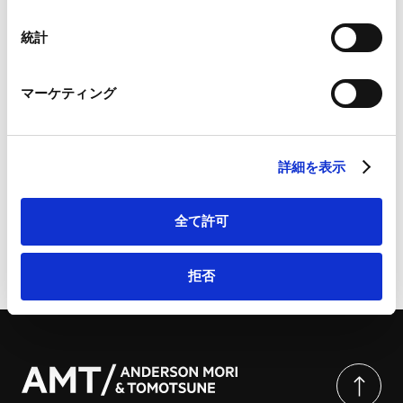
Googleプライバシーポリシー（
外部サイト
）
Marketo
統計
Marketo Engage免責事項/Cookieポリシー（
外部サイト
）
LinkedIn
詳細・お問い合わせは、こちらから：我が国の領域
マーケティング
LinkedIn プライバシーポリシー（
外部サイト
）
（EEZ）内におけるレアアース開発事業の法的枠組み 〜
HubSpot
2022年改正鉱業法を中心とした適用関係の体系的整理〜
HubSpot プライバシーポリシー（
外部サイト
）
| 金融財務研究会
詳細を表示
全て許可
ページのシェアはこちらから
拒否