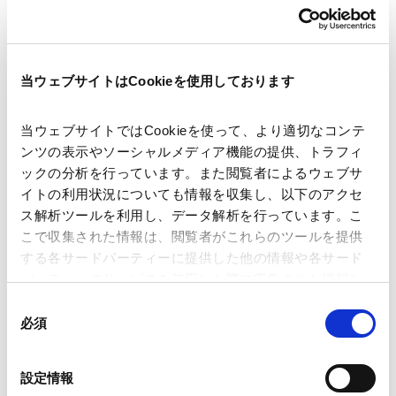
当ウェブサイトはCookieを使用しております
講師
大槻 由昭
当ウェブサイトではCookieを使って、より適切なコンテ
開催日時
2026年7月24日(金)13:30～15:30
ンツの表示やソーシャルメディア機能の提供、トラフィ
ックの分析を行っています。また閲覧者によるウェブサ
イトの利用状況についても情報を収集し、以下のアクセ
会場
グリンヒルビル セミナールーム（東京
ス解析ツールを利用し、データ解析を行っています。こ
都中央区日本橋茅場町1-10-8）/ ライブ
こで収集された情報は、閲覧者がこれらのツールを提供
配信 / アーカイブ配信
する各サードパーティーに提供した他の情報や各サード
パーティーのサービスを使用した際に収集された情報と
組み合わされ、各サードパーティーによって使用される
同
運営
金融財務研究会
ことがあります。
必須
意
の
Google Analytics、Google Search Console
選
業務分野
設定情報
資源・エネルギー
Google Analytics利用規約（
外部サイト
）
択