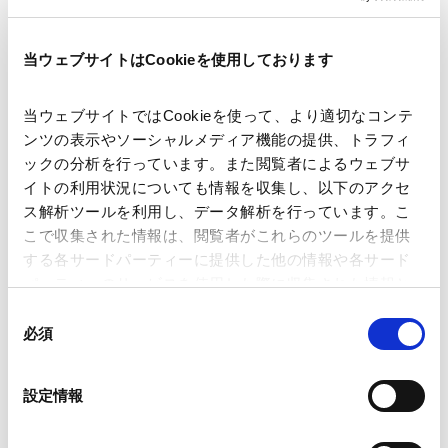
当ウェブサイトはCookieを使用しております
講師
赤川 圭
髙橋 玄
当ウェブサイトではCookieを使って、より適切なコンテ
開催日時
2024年7月12日(金)14:00～15:30
ンツの表示やソーシャルメディア機能の提供、トラフィ
ックの分析を行っています。また閲覧者によるウェブサ
イトの利用状況についても情報を収集し、以下のアクセ
会場
Zoom を使用したオンラインセミナー
ス解析ツールを利用し、データ解析を行っています。こ
（ライブ配信）
こで収集された情報は、閲覧者がこれらのツールを提供
する各サードパーティーに提供した他の情報や各サード
パーティーのサービスを使用した際に収集された情報と
運営
一般社団法人日本商事仲裁協会
組み合わされ、各サードパーティーによって使用される
同
ことがあります。
必須
意
の
業務分野
コーポレート
企業法務一般
Google Analytics、Google Search Console
選
民商事紛争全般
設定情報
Google Analytics利用規約（
外部サイト
）
択
Googleプライバシーポリシー（
外部サイト
）