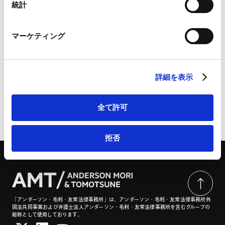
Marketo
統計
Marketo Engage免責事項/Cookieポリシー（
外部サイト
）
LinkedIn
詳細・お問い合わせは、こちらから：英文契約セミナー
マーケティング
LinkedIn プライバシーポリシー（
外部サイト
）
「英文契約読解のコツと必須知識～売買契約書を題材
HubSpot
に」 | 一般社団法人日本商事仲裁協会
HubSpot プライバシーポリシー（
外部サイト
）
詳細を表示
全て許可
ページのシェアはこちらから
拒否
「アンダーソン・毛利・友常法律事務所」は、アンダーソン・毛利・友常法律事務所外
国法共同事業および弁護士法人アンダーソン・毛利・友常法律事務所を含むグループの
総称として使用しております。