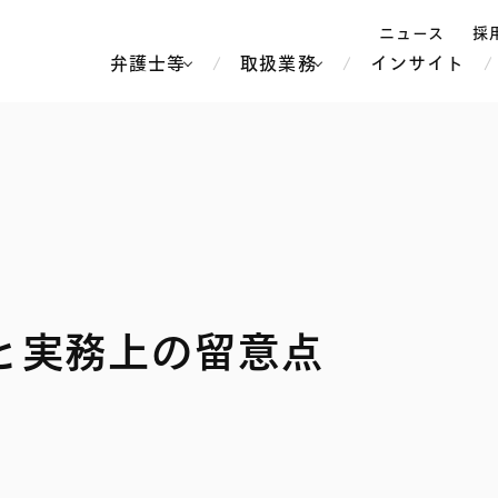
ニュース
採
弁護士等
取扱業務
インサイト
弁
ス
北京
シンガポール
上海
ハノイ
香港
ホーチミン
人事・労務
不動産・REIT
オセアニア
メディア・
製紙
中南米
と実務上の留意点
メント
知的財産
運輸・物流
北米
食品・飲料
中東アジア
独禁法・競
危機管理
Tech／データ／IT・通信等
通信・メディア・エンター
ヨーロッパ
ブランド・
ロシア・CIS
テインメント
税務
ーケッツ
ライフサイエンス
鉄鋼・金属
情報産業・インターネッ
ウェルス・