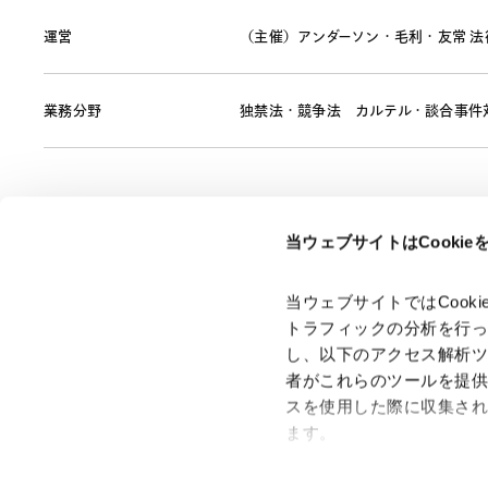
運営
（主催）アンダーソン・毛利・友常 法
業務分野
独禁法・競争法
カルテル・談合事件
当ウェブサイトはCooki
ページのシェアはこちらから
当ウェブサイトではCoo
トラフィックの分析を行
し、以下のアクセス解析
者がこれらのツールを提
スを使用した際に収集さ
「アンダーソン・毛利・友常法律事務所」は、アンダーソ
ン・毛利・友常法律事務所外国法共同事業および弁護士法人
ます。
アンダーソン・毛利・友常法律事務所を含むグループの総称
として使用しております。
Google Analytics、Google