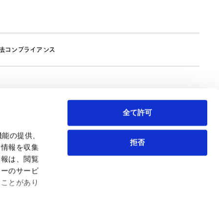
法コンプライアンス
全て許可
機能の提供、
拒否
も情報を収集
情報は、閲覧
弁護士等
サイトマップ
ィーのサービ
取扱業務
利用条件
ることがあり
インサイト
プライバシー・ポリシー
事務所紹介
欧州諸国のデータ主体向けプライバシーポリシー
ロケーション
クッキーポリシー
お問い合わせ
なりすましへのご注意