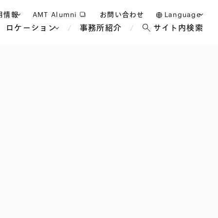
用情報
AMT Alumni
お問い合わせ
Language
ロケーション
事務所紹介
サイト内検索
日本語
護士採用
English
タッフ採用
中文(簡体)
バンコク
ロンドン
ジャカルタ
ブリュッセル
マレーシア
パリ
エンターテイン
事業再生・倒産
ホテル・レジャー・カジノ
アフリカ
国際通商および経済安全保
教育・人材
争法
障
アパレル
政府・地方公共団体・公的
海外法務
機関
マネジメント
サステナビリティ法務
FinTech