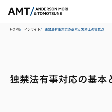
HOME
/
インサイト
/
独禁法有事対応の基本と実務上の留意点
東京
大阪
名古屋
コーポレート
銀行
東アジア
独禁法有事対応の基本
M&A等
証券
南アジア
規制当局対応・
保険
東南アジア
キャピタル・マ
信託