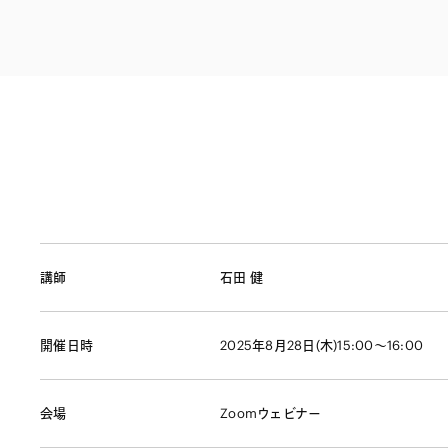
ファイナンス
その他金融
不動産
資源・エネルギ
プライベート・
アセットマネジ
講師
石田 健
開催日時
2025年8月28日(木)15:00～16:00
会場
Zoomウェビナー