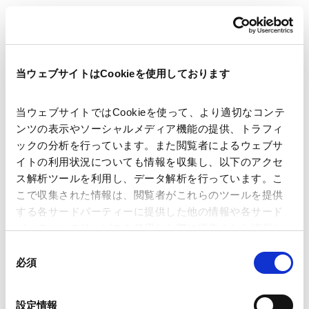
講師
神尾 有香
安藤 翔
中島 真嗣
佐賀 洋之
当ウェブサイトはCookieを使用しております
開催日時
2025年9月26日(金)15:30～16:30
当ウェブサイトではCookieを使って、より適切なコンテ
ンツの表示やソーシャルメディア機能の提供、トラフィ
ックの分析を行っています。また閲覧者によるウェブサ
会場
Zoomウェビナー
イトの利用状況についても情報を収集し、以下のアクセ
ス解析ツールを利用し、データ解析を行っています。こ
こで収集された情報は、閲覧者がこれらのツールを提供
運営
（主催）アンダーソン・毛利・友常法律
する各サードパーティーに提供した他の情報や各サード
事務所 外国法共同事業
パーティーのサービスを使用した際に収集された情報と
組み合わされ、各サードパーティーによって使用される
同
ことがあります。
必須
意
業務分野
コーポレート
企業法務一般
の
M&A等
M&A/企業再編
Google Analytics、Google Search Console
選
上場会社M&A
人事・労務
設定情報