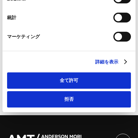
Google Analytics利用規約（
外部サイト
）
択
企業再編に伴う労働問題
Googleプライバシーポリシー（
外部サイト
）
Marketo
統計
Marketo Engage免責事項/Cookieポリシー（
外部サイト
）
LinkedIn
マーケティング
LinkedIn プライバシーポリシー（
外部サイト
）
詳細・お問い合わせは、こちらから：AMT戦略的カーブ
HubSpot
アウトM&Aシリーズセミナー「カーブアウトM&A×労働
HubSpot プライバシーポリシー（
外部サイト
）
法」 | アンダーソン・毛利・友常法律事務所 外国法共同
詳細を表示
事業
全て許可
拒否
ページのシェアはこちらから