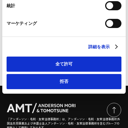
Marketo
統計
Marketo Engage免責事項/Cookieポリシー（
外部サイト
）
詳細・お問い合わせは、こちらから：AMT通商・経済安
LinkedIn
全保障シリーズセミナー「経済安全保障デュー・ディリ
マーケティング
LinkedIn プライバシーポリシー（
外部サイト
）
ジェンスの必要性と実務ポイント」 | アンダーソン・毛
HubSpot
利・友常法律事務所
HubSpot プライバシーポリシー（
外部サイト
）
詳細を表示
全て許可
ページのシェアはこちらから
拒否
「アンダーソン・毛利・友常法律事務所」は、アンダーソン・毛利・友常法律事務所外
国法共同事業および弁護士法人アンダーソン・毛利・友常法律事務所を含むグループの
総称として使用しております。