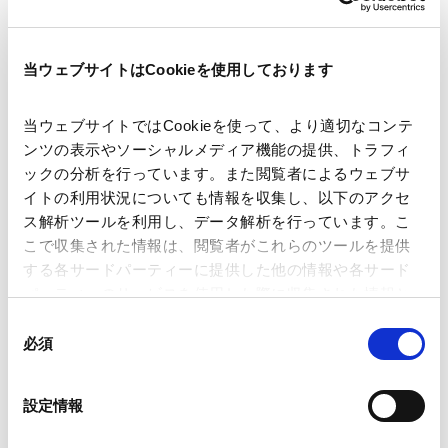
当ウェブサイトはCookieを使用しております
講師
横井 傑
当ウェブサイトではCookieを使って、より適切なコンテ
ンツの表示やソーシャルメディア機能の提供、トラフィ
開催日時
2025年5月9日(金)14:00～14:45
ックの分析を行っています。また閲覧者によるウェブサ
イトの利用状況についても情報を収集し、以下のアクセ
ス解析ツールを利用し、データ解析を行っています。こ
会場
Zoomウェビナー
こで収集された情報は、閲覧者がこれらのツールを提供
する各サードパーティーに提供した他の情報や各サード
パーティーのサービスを使用した際に収集された情報と
運営
アンダーソン・毛利・友常法律事務所
組み合わされ、各サードパーティーによって使用される
同
ことがあります。
必須
意
の
業務分野
国際通商および経済安全保障
Google Analytics、Google Search Console
選
設定情報
Google Analytics利用規約（
外部サイト
）
択
Googleプライバシーポリシー（
外部サイト
）