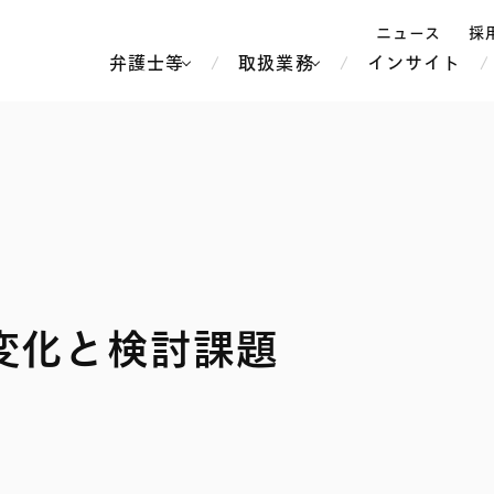
ニュース
採
弁護士等
取扱業務
インサイト
弁
ス
北京
シンガポール
上海
ハノイ
香港
ホーチミン
人事・労務
不動産・REIT
オセアニア
メディア・
製紙
中南米
変化と検討課題
メント
知的財産
運輸・物流
北米
食品・飲料
中東アジア
独禁法・競
危機管理
Tech／データ／IT・通信等
通信・メディア・エンター
ヨーロッパ
ブランド・
ロシア・CIS
テインメント
税務
ーケッツ
ライフサイエンス
鉄鋼・金属
情報産業・インターネッ
ウェルス・