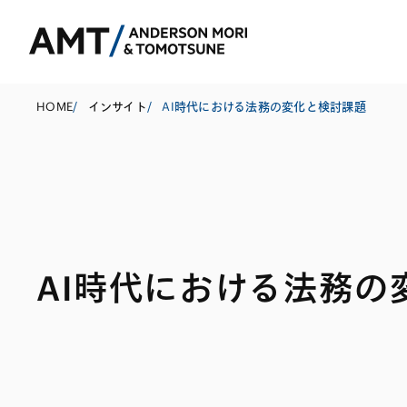
HOME
/
インサイト
/
AI時代における法務の変化と検討課題
東京
大阪
名古屋
コーポレート
銀行
東アジア
AI時代における法務の
M&A等
証券
南アジア
規制当局対応・
保険
東南アジア
キャピタル・マ
信託