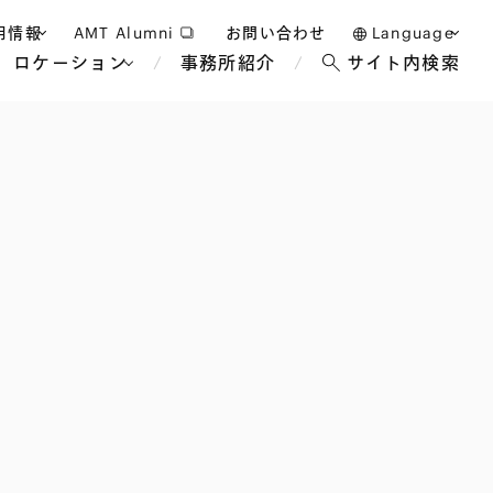
用情報
AMT Alumni
お問い合わせ
Language
ロケーション
事務所紹介
サイト内検索
日本語
護士採用
English
タッフ採用
中文(簡体)
バンコク
ロンドン
ジャカルタ
ブリュッセル
マレーシア
パリ
エンターテイン
事業再生・倒産
ホテル・レジャー・カジノ
アフリカ
国際通商および経済安全保
教育・人材
争法
障
アパレル
政府・地方公共団体・公的
海外法務
機関
マネジメント
サステナビリティ法務
FinTech