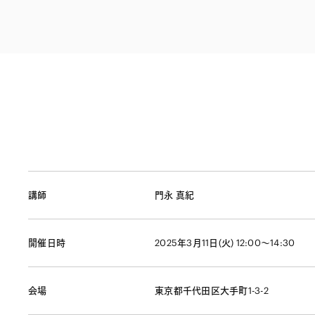
ファイナンス
その他金融
不動産
資源・エネルギ
プライベート・
アセットマネジ
講師
門永 真紀
開催日時
2025年3月11日(火) 12:00～14:30
会場
東京都千代田区大手町1-3-2