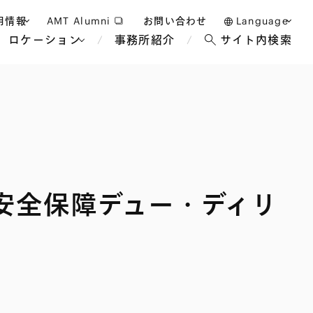
用情報
AMT Alumni
お問い合わせ
Language
ロケーション
事務所紹介
サイト内検索
日本語
護士採用
English
タッフ採用
中文(簡体)
バンコク
ロンドン
ジャカルタ
ブリュッセル
安全保障デュー・ディリ
マレーシア
パリ
エンターテイン
事業再生・倒産
ホテル・レジャー・カジノ
アフリカ
国際通商および経済安全保
教育・人材
争法
障
アパレル
政府・地方公共団体・公的
海外法務
機関
マネジメント
サステナビリティ法務
FinTech