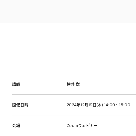
ファイナンス
その他金融
不動産
資源・エネルギ
プライベート・
アセットマネジ
講師
横井 傑
開催日時
2024年12月19日(木) 14:00～15:00
会場
Zoomウェビナー