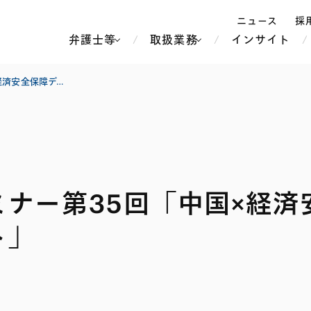
ニュース
採
弁護士等
取扱業務
インサイト
弁
グレーターチャイナセミナー第35回「中国×経済安全保障デュー・ディリジェンスの重点ポイント」
ス
北京
シンガポール
上海
ハノイ
ナー第35回「中国×経済
香港
ホーチミン
人事・労務
不動産・REIT
オセアニア
メディア・
製紙
中南米
メント
ト」
知的財産
運輸・物流
北米
食品・飲料
中東アジア
独禁法・競
危機管理
Tech／データ／IT・通信等
通信・メディア・エンター
ヨーロッパ
ブランド・
ロシア・CIS
テインメント
税務
ーケッツ
ライフサイエンス
鉄鋼・金属
情報産業・インターネッ
ウェルス・