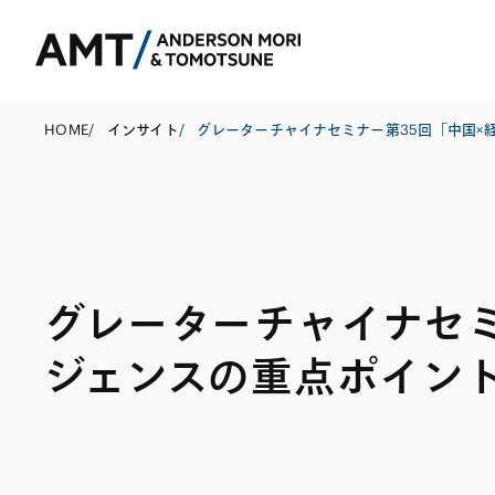
HOME
/
インサイト
/
東京
大阪
グレーターチャイナセミ
名古屋
コーポレート
銀行
東アジア
ジェンスの重点ポイン
M&A等
証券
南アジア
規制当局対応・
保険
東南アジア
キャピタル・マ
信託