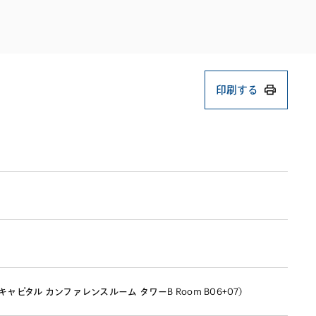
電子機器
ルギー
デジタル
売
航空・宇宙
AI・テクノロジー
・インフラ
印刷する
ピタル カンファレンスルーム タワーB Room B06+07）