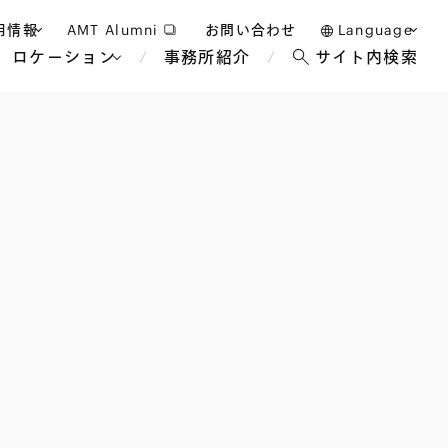
用情報
AMT Alumni
お問い合わせ
Language
ロケーション
事務所紹介
サイト内検索
日本語
護士採用
English
タッフ採用
中文(簡体)
バンコク
ロンドン
ジャカルタ
ブリュッセル
マレーシア
パリ
エンターテイン
事業再生・倒産
ホテル・レジャー・カジノ
アフリカ
国際通商および経済安全保
教育・人材
争法
障
アパレル
政府・地方公共団体・公的
海外法務
機関
マネジメント
サステナビリティ法務
FinTech