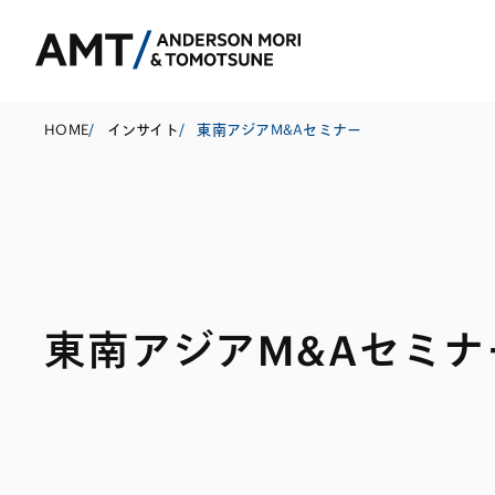
HOME
/
インサイト
/
東南アジアM&Aセミナー
東京
大阪
名古屋
コーポレート
銀行
東アジア
東南アジアM&Aセミナ
M&A等
証券
南アジア
規制当局対応・
保険
東南アジア
キャピタル・マ
信託