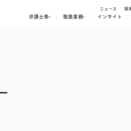
ニュース
採
弁護士等
取扱業務
インサイト
弁
ス
北京
シンガポール
上海
ハノイ
香港
ホーチミン
人事・労務
不動産・REIT
オセアニア
メディア・
製紙
中南米
ー
メント
知的財産
運輸・物流
北米
食品・飲料
中東アジア
独禁法・競
危機管理
Tech／データ／IT・通信等
通信・メディア・エンター
ヨーロッパ
ブランド・
ロシア・CIS
テインメント
税務
ーケッツ
ライフサイエンス
鉄鋼・金属
情報産業・インターネッ
ウェルス・