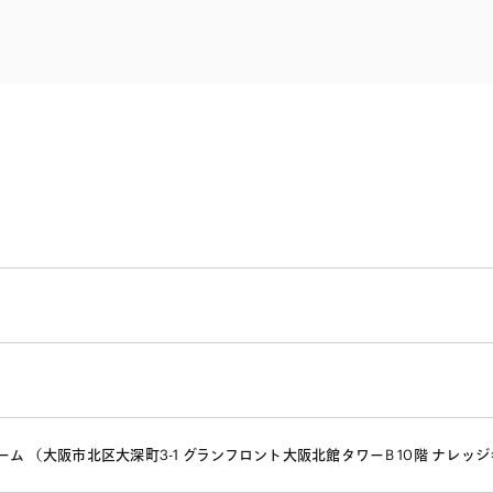
電子部品・
ト・セキュリティ
資源・エネ
ー
消費財・小
医療・製薬・ヘルスケア・
紛争解決
エクイティ
商社
ライフサイエンス・バイオ
メント
建設・土木
スポーツ
自動車・造船・機械
化学
 （大阪市北区大深町3-1 グランフロント大阪北館タワーB 10階 ナレッジキャ