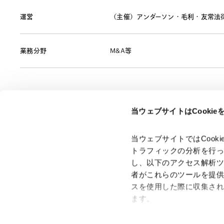
運営
（主催）アンダーソン・毛利・友常法
業務分野
M&A等
当ウェブサイトはCooki
ページのシェアはこちらから
当ウェブサイトではCoo
トラフィックの分析を行
し、以下のアクセス解析
者がこれらのツールを提
スを使用した際に収集さ
「アンダーソン・毛利・友常法律事務所」は、アンダーソ
ン・毛利・友常法律事務所外国法共同事業および弁護士法人
ます。
アンダーソン・毛利・友常法律事務所を含むグループの総称
として使用しております。
Google Analytics、Google