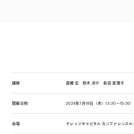
ファイナンス
その他金融
不動産
資源・エネルギ
プライベート・
アセットマネジ
講師
髙橋 玄
鈴木 洋介
長田 真理子
開催日時
2024年7月18日（木）13:30～15:30
会場
ナレッジキャピタル カンファレンスルーム