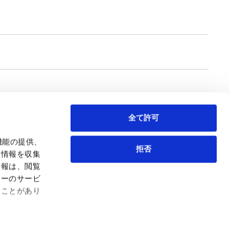
全て許可
機能の提供、
拒否
も情報を収集
情報は、閲覧
弁護士等
サイトマップ
ィーのサービ
取扱業務
利用条件
ることがあり
インサイト
プライバシー・ポリシー
事務所紹介
欧州諸国のデータ主体向けプライバシーポリシー
ロケーション
クッキーポリシー
お問い合わせ
なりすましへのご注意