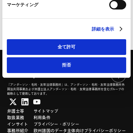
マーケティング
LinkedIn プライバシーポリシー（
外部サイト
）
HubSpot
HubSpot プライバシーポリシー（
外部サイト
）
詳細を表示
ページのシェアはこちらから
全て許可
拒否
「アンダーソン・毛利・友常法律事務所」は、アンダーソン・毛利・友常法律事務所外
国法共同事業および弁護士法人アンダーソン・毛利・友常法律事務所を含むグループの
総称として使用しております。
弁護士等
サイトマップ
取扱業務
利用条件
インサイト
プライバシー・ポリシー
事務所紹介
欧州諸国のデータ主体向けプライバシーポリシー