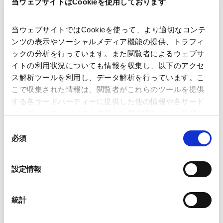
当ウェブサイトはCookieを使用しております
当ウェブサイトではCookieを使って、より適切なコンテ
ンツの表示やソーシャルメディア機能の提供、トラフィ
講師
銭 一帆
尾関 麻帆
ックの分析を行っています。また閲覧者によるウェブサ
イトの利用状況についても情報を収集し、以下のアクセ
ス解析ツールを利用し、データ解析を行っています。こ
開催日時
2024年6月20日（木） 14:00～15:00
こで収集された情報は、閲覧者がこれらのツールを提供
する各サードパーティーに提供した他の情報や各サード
パーティーのサービスを使用した際に収集された情報と
会場
WEB配信
組み合わされ、各サードパーティーによって使用される
同
ことがあります。
必須
意
の
運営
（主催）アンダーソン・毛利・友常法律
Google Analytics、Google Search Console
選
事務所
設定情報
Google Analytics利用規約（
外部サイト
）
択
Googleプライバシーポリシー（
外部サイト
）
Marketo
統計
業務分野
コーポレート
企業法務一般
Marketo Engage免責事項/Cookieポリシー（
外部サイト
）
コーポレート・ガバナンス
LinkedIn