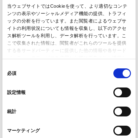
当ウェブサイトではCookieを使って、より適切なコンテ
ンツの表示やソーシャルメディア機能の提供、トラフィ
講師
門永 真紀
ックの分析を行っています。また閲覧者によるウェブサ
イトの利用状況についても情報を収集し、以下のアクセ
ス解析ツールを利用し、データ解析を行っています。こ
開催日時
2024年4月25日（木） 13:30～15:30
こで収集された情報は、閲覧者がこれらのツールを提供
する各サードパーティーに提供した他の情報や各サード
パーティーのサービスを使用した際に収集された情報と
会場
オンライン
組み合わされ、各サードパーティーによって使用される
同
ことがあります。
必須
意
の
運営
（主催）金融ファクシミリ新聞社
Google Analytics、Google Search Console
選
設定情報
Google Analytics利用規約（
外部サイト
）
択
Googleプライバシーポリシー（
外部サイト
）
業務分野
その他
Marketo
統計
Marketo Engage免責事項/Cookieポリシー（
外部サイト
）
LinkedIn
マーケティング
LinkedIn プライバシーポリシー（
外部サイト
）