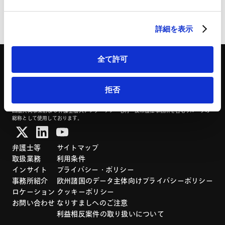
HubSpot
HubSpot プライバシーポリシー（
外部サイト
）
ページのシェアはこちらから
詳細を表示
全て許可
拒否
「アンダーソン・毛利・友常法律事務所」は、アンダーソン・毛利・友常法律事務所外
国法共同事業および弁護士法人アンダーソン・毛利・友常法律事務所を含むグループの
総称として使用しております。
弁護士等
サイトマップ
取扱業務
利用条件
インサイト
プライバシー・ポリシー
事務所紹介
欧州諸国のデータ主体向けプライバシーポリシー
ロケーション
クッキーポリシー
お問い合わせ
なりすましへのご注意
利益相反案件の取り扱いについて