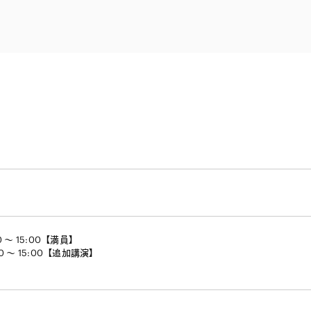
電子部品・
ト・セキュリティ
資源・エネ
ー
消費財・小
医療・製薬・ヘルスケア・
紛争解決
エクイティ
商社
ライフサイエンス・バイオ
メント
建設・土木
スポーツ
自動車・造船・機械
化学
 ～ 15:00【満員】
～ 15:00【追加講演】