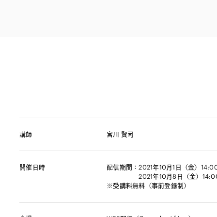
ファイナンス
その他金融
不動産
資源・エネルギ
プライベート・
アセットマネジ
講師
宮川 賢司
開催日時
配信期間：2021年10月1日（金）14:00
2021年10月8日（金）14:00 
※受講料無料（事前登録制）