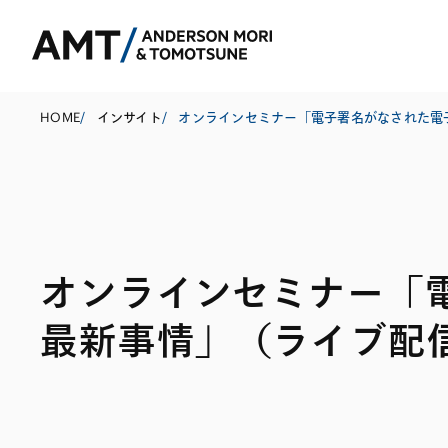
HOME
/
インサイト
/
東京
大阪
オンラインセミナー「
名古屋
コーポレート
銀行
東アジア
最新事情」（ライブ配
M&A等
証券
南アジア
規制当局対応・
保険
東南アジア
キャピタル・マ
信託