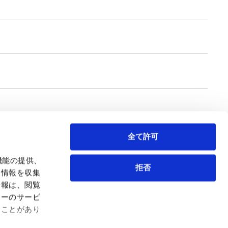
全て許可
機能の提供、
拒否
も情報を収集
情報は、閲覧
弁護士等
サイトマップ
ィーのサービ
取扱業務
利用条件
ることがあり
インサイト
プライバシー・ポリシー
事務所紹介
欧州諸国のデータ主体向けプライバシーポリシー