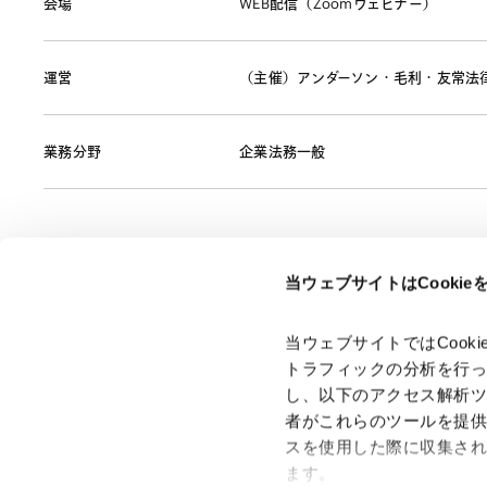
会場
WEB配信（Zoomウェビナー）
運営
（主催）アンダーソン・毛利・友常法
業務分野
企業法務一般
当ウェブサイトはCooki
ページのシェアはこちらから
当ウェブサイトではCoo
トラフィックの分析を行
し、以下のアクセス解析
者がこれらのツールを提
スを使用した際に収集さ
「アンダーソン・毛利・友常法律事務所」は、アンダーソ
ン・毛利・友常法律事務所外国法共同事業および弁護士法人
ます。
アンダーソン・毛利・友常法律事務所を含むグループの総称