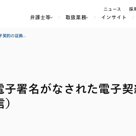
ニュース
採
弁護士等
取扱業務
インサイト
弁
オンラインセミナー「電子署名がなされた電子契約の証拠力等に関する最新事情」（ライブ配信）
ス
北京
シンガポール
上海
ハノイ
電子署名がなされた電子契
香港
ホーチミン
人事・労務
不動産・REIT
オセアニア
メディア・
製紙
中南米
メント
信）
知的財産
運輸・物流
北米
食品・飲料
中東アジア
独禁法・競
危機管理
Tech／データ／IT・通信等
通信・メディア・エンター
ヨーロッパ
ブランド・
ロシア・CIS
テインメント
税務
ーケッツ
ライフサイエンス
鉄鋼・金属
情報産業・インターネッ
ウェルス・