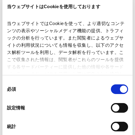
当ウェブサイトはCookieを使用しております
当ウェブサイトではCookieを使って、より適切なコンテ
ンツの表示やソーシャルメディア機能の提供、トラフィ
ックの分析を行っています。また閲覧者によるウェブサ
講師
樋口 航
内藤央真
宮川 賢司
イトの利用状況についても情報を収集し、以下のアクセ
ス解析ツールを利用し、データ解析を行っています。こ
こで収集された情報は、閲覧者がこれらのツールを提供
開催日時
2021年7月7日(水) 14:00 ～ 16:00
する各サードパーティーに提供した他の情報や各サード
※受講料無料（事前登録制）
パーティーのサービスを使用した際に収集された情報と
組み合わされ、各サードパーティーによって使用される
同
ことがあります。
必須
意
会場
WEB配信（Zoomウェビナー）
の
Google Analytics、Google Search Console
選
設定情報
Google Analytics利用規約（
外部サイト
）
運営
（主催）アンダーソン・毛利・友常法律
択
Googleプライバシーポリシー（
外部サイト
）
事務所
Marketo
統計
Marketo Engage免責事項/Cookieポリシー（
外部サイト
）