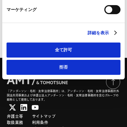
LinkedIn
業務分野
バンキング
マーケティング
LinkedIn プライバシーポリシー（
外部サイト
）
HubSpot
HubSpot プライバシーポリシー（
外部サイト
）
詳細を表示
ページのシェアはこちらから
全て許可
拒否
「アンダーソン・毛利・友常法律事務所」は、アンダーソン・毛利・友常法律事務所外
国法共同事業および弁護士法人アンダーソン・毛利・友常法律事務所を含むグループの
総称として使用しております。
弁護士等
サイトマップ
取扱業務
利用条件