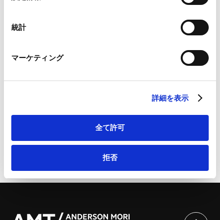
Google Analytics利用規約（
外部サイト
）
択
Googleプライバシーポリシー（
外部サイト
）
Marketo
統計
当事務所のパートナー、
前田敦利弁護士
、アソシエイト、
Marketo Engage免責事項/Cookieポリシー（
外部サイト
）
長田真理子弁護士
、フォーリン・リーガル・アソシエイ
LinkedIn
マーケティング
ト、
オス アガルワル弁護士
が、2020年11月17日および26
LinkedIn プライバシーポリシー（
外部サイト
）
HubSpot
日、Sompo Insurance Singapore Pte. Ltd.主催セミナー
HubSpot プライバシーポリシー（
外部サイト
）
において、「シンガポールにおけるDirectorおよびOfficer
詳細を表示
の責任」と題する講演を英語で行います。
全て許可
拒否
ページのシェアはこちらから