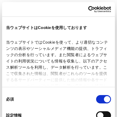
講師
オスアガルワル
前田 敦利
長田 真理子
当ウェブサイトはCookieを使用しております
開催日時
2020年11月17日、26日
14:00～15:30 (SGT)
当ウェブサイトではCookieを使って、より適切なコンテ
(15:00-16:30 (JST))
ンツの表示やソーシャルメディア機能の提供、トラフィ
ックの分析を行っています。また閲覧者によるウェブサ
イトの利用状況についても情報を収集し、以下のアクセ
運営
主催：Sompo Insurance Singapore
ス解析ツールを利用し、データ解析を行っています。こ
Pte. Ltd.
こで収集された情報は、閲覧者がこれらのツールを提供
する各サードパーティーに提供した他の情報や各サード
海外法務
シンガポール法務
パーティーのサービスを使用した際に収集された情報と
組み合わされ、各サードパーティーによって使用される
同
ことがあります。
必須
意
業務分野
コーポレート
の
Google Analytics、Google Search Console
選
設定情報