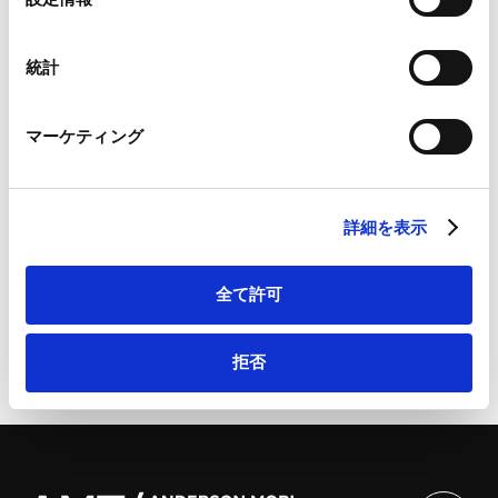
Google Analytics利用規約（
外部サイト
）
択
Googleプライバシーポリシー（
外部サイト
）
Marketo
統計
当事務所のパートナー、
古田啓昌弁護士
、
前田敦利弁
Marketo Engage免責事項/Cookieポリシー（
外部サイト
）
LinkedIn
護士
、
青柳良則弁護士
、
三木康史弁護士
、およ
マーケティング
LinkedIn プライバシーポリシー（
外部サイト
）
び東京大学社会科学研究所の中川淳司教授が2019年3月22
HubSpot
日に、当事務所名古屋オフィス主催セミナーにおいて
HubSpot プライバシーポリシー（
外部サイト
）
「TPP11と日本企業のアジア戦略」と題する講演を行いま
詳細を表示
した。
全て許可
拒否
ページのシェアはこちらから