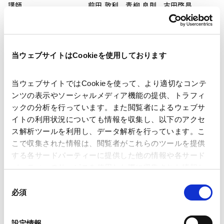
講師
前田 敦利
青柳 良則
古田啓昌
三木 康史
開催日時
2019年3月22日（金）14:00～17:00
当ウェブサイトはCookieを使用しております
当ウェブサイトではCookieを使って、より適切なコンテ
会場
ミッドランドホール会議室
ンツの表示やソーシャルメディア機能の提供、トラフィ
ックの分析を行っています。また閲覧者によるウェブサ
イトの利用状況についても情報を収集し、以下のアクセ
運営
アンダーソン・毛利・友常法律事務所
ス解析ツールを利用し、データ解析を行っています。こ
名古屋オフィス
こで収集された情報は、閲覧者がこれらのツールを提供
する各サードパーティーに提供した他の情報や各サード
パーティーのサービスを使用した際に収集された情報と
海外法務
ベトナム法務
組み合わされ、各サードパーティーによって使用される
同
ことがあります。
必須
意
業務分野
国際通商および経済安全保障
の
Google Analytics、Google Search Console
選
設定情報