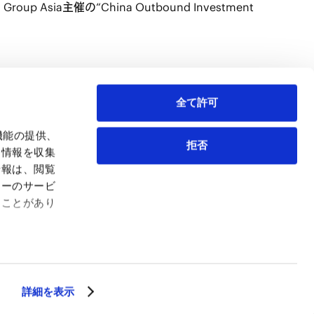
p Asia主催の“China Outbound Investment
全て許可
機能の提供、
拒否
も情報を収集
情報は、閲覧
弁護士等
サイトマップ
ィーのサービ
取扱業務
利用条件
ることがあり
インサイト
プライバシー・ポリシー
事務所紹介
欧州諸国のデータ主体向けプライバシーポリシー
ロケーション
クッキーポリシー
お問い合わせ
なりすましへのご注意
利益相反案件の取り扱いについて
詳細を表示