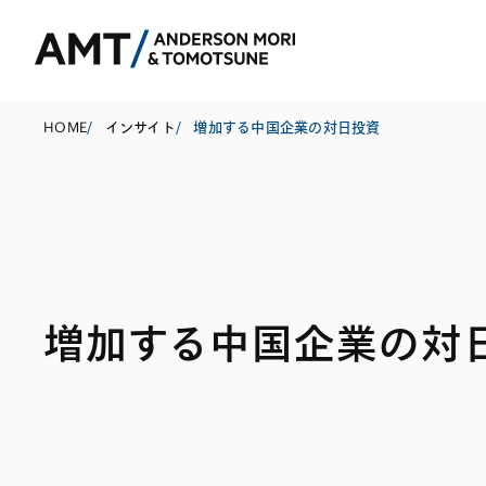
HOME
/
インサイト
/
増加する中国企業の対日投資
東京
大阪
名古屋
コーポレート
銀行
東アジア
増加する中国企業の対
M&A等
証券
南アジア
規制当局対応・
保険
東南アジア
キャピタル・マ
信託