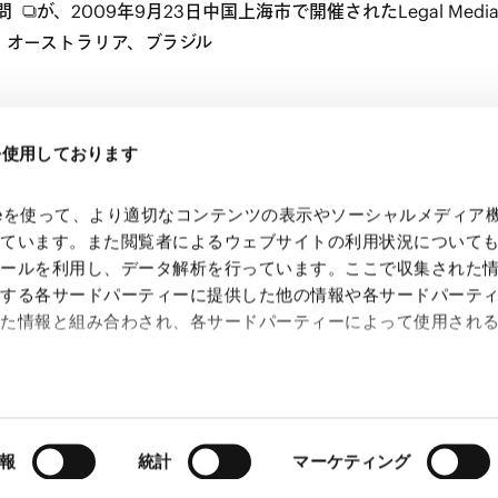
問
が、2009年9月23日中国上海市で開催されたLegal Media Grou
カ、オーストラリア、ブラジル
eを使用しております
kieを使って、より適切なコンテンツの表示やソーシャルメディア
っています。また閲覧者によるウェブサイトの利用状況について
ツールを利用し、データ解析を行っています。ここで収集された
供する各サードパーティーに提供した他の情報や各サードパーテ
れた情報と組み合わされ、各サードパーティーによって使用され
 Search Console
約（
外部サイト
）
シー（
外部サイト
）
報
統計
マーケティング
Copyright © Anderson Mori & Tomotsune. All Rights Reserved.