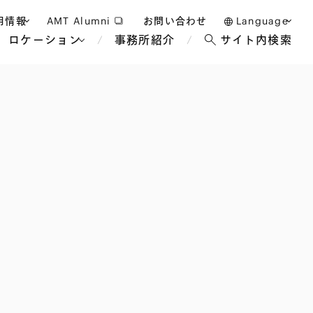
用情報
AMT Alumni
お問い合わせ
Language
ロケーション
事務所紹介
サイト内検索
日本語
護士採用
English
タッフ採用
中文(簡体)
バンコク
ロンドン
ジャカルタ
ブリュッセル
マレーシア
パリ
エンターテイン
事業再生・倒産
ホテル・レジャー・カジノ
アフリカ
国際通商および経済安全保
教育・人材
争法
障
アパレル
政府・地方公共団体・公的
海外法務
機関
マネジメント
サステナビリティ法務
FinTech