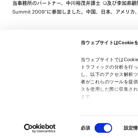
当事務所のパートナー、
中川裕茂弁護士
及び
李加弟顧
Summit 2009”に参加しました。中国、日本、アメリ
当ウェブサイトはCooki
ページのシェアはこちらから
当ウェブサイトではCoo
トラフィックの分析を行
し、以下のアクセス解析
者がこれらのツールを提
スを使用した際に収集さ
「アンダーソン・毛利・友常法律事務所」は、アンダーソ
ン・毛利・友常法律事務所外国法共同事業および弁護士法人
ます。
アンダーソン・毛利・友常法律事務所を含むグループの総称
として使用しております。
Google Analytics、Google
Google Analytics利用規
同
Googleプライバシーポリ
必須
設定情
意
Marketo