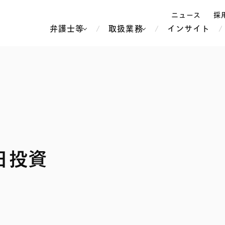
ニュース
採
弁護士等
取扱業務
インサイト
弁
ス
北京
シンガポール
上海
ハノイ
香港
ホーチミン
人事・労務
不動産・REIT
オセアニア
メディア・
製紙
中南米
日投資
メント
知的財産
運輸・物流
北米
食品・飲料
中東アジア
独禁法・競
危機管理
Tech／データ／IT・通信等
通信・メディア・エンター
ヨーロッパ
ブランド・
ロシア・CIS
テインメント
税務
ーケッツ
ライフサイエンス
鉄鋼・金属
情報産業・インターネッ
ウェルス・