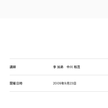
ファイナンス
その他金融
不動産
資源・エネルギ
プライベート・
アセットマネジ
講師
李 加弟
中川 裕茂
開催日時
2009年9月23日