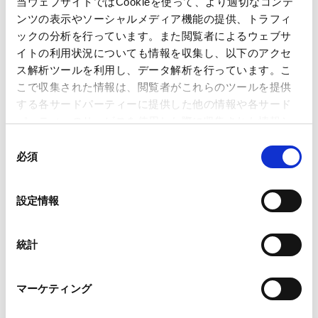
当ウェブサイトではCookieを使って、より適切なコンテ
講師
李 加弟
中川 裕茂
ンツの表示やソーシャルメディア機能の提供、トラフィ
ックの分析を行っています。また閲覧者によるウェブサ
イトの利用状況についても情報を収集し、以下のアクセ
開催日時
2009年9月2日
ス解析ツールを利用し、データ解析を行っています。こ
こで収集された情報は、閲覧者がこれらのツールを提供
する各サードパーティーに提供した他の情報や各サード
パーティーのサービスを使用した際に収集された情報と
組み合わされ、各サードパーティーによって使用される
当事務所パートナー
中川裕茂弁護士
及び
李加弟顧問
同
ことがあります。
必須
が中国吉林省で開催された「東北アジア法律協力論壇」に
意
の
おいて、日中の紛争解決メカニズムに関する講演を行いま
Google Analytics、Google Search Console
選
した。当該論壇は、第五回中国吉林・東北アジア投資貿易
設定情報
Google Analytics利用規約（
外部サイト
）
択
博覧会における法律部門の論壇であり、中国法学会及び中
Googleプライバシーポリシー（
外部サイト
）
国国際投資促進委員会並びに吉林省
Marketo
統計
Marketo Engage免責事項/Cookieポリシー（
外部サイト
）
LinkedIn
マーケティング
LinkedIn プライバシーポリシー（
外部サイト
）
HubSpot