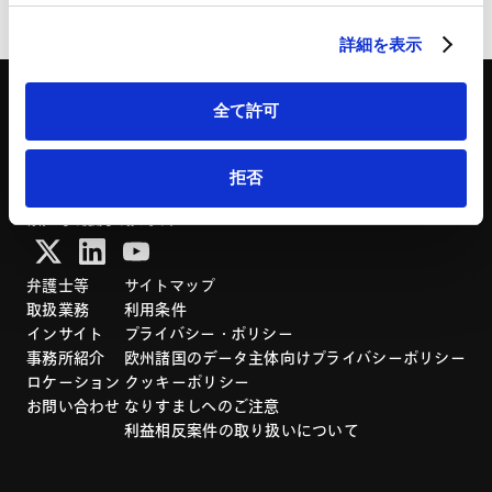
ページのシェアはこちらから
HubSpot プライバシーポリシー（
外部サイト
）
詳細を表示
全て許可
拒否
「アンダーソン・毛利・友常法律事務所」は、アンダーソン・毛利・友常法律事務所外
国法共同事業および弁護士法人アンダーソン・毛利・友常法律事務所を含むグループの
総称として使用しております。
弁護士等
サイトマップ
取扱業務
利用条件
インサイト
プライバシー・ポリシー
事務所紹介
欧州諸国のデータ主体向けプライバシーポリシー
ロケーション
クッキーポリシー
お問い合わせ
なりすましへのご注意
利益相反案件の取り扱いについて