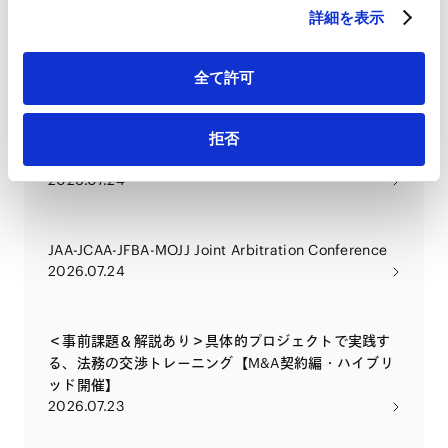
事業法の重要論点総点検 〜本年5月の施行に備え、許
詳細を表示
認可・権利設計・損害賠償まで、実務で問われる論点
2026.08.03
を徹底解説〜
全て許可
我が国の領域（EEZ）内におけるレアアース開発事業
の法的枠組み 〜2022年改正鉱業法を中心とした適用
拒否
関係の体系的整理〜
2026.07.24
JAA-JCAA-JFBA-MOJJ Joint Arbitration Conference
2026.07.24
＜事前課題＆解説あり＞具体的プロジェクトで実践す
る、法務の交渉トレーニング【M&A契約編・ハイブリ
ッド開催】
2026.07.23