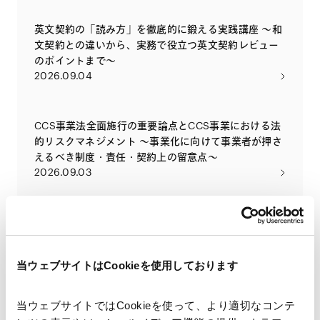
英文契約の「読み方」を徹底的に鍛える実践講座 〜和
文契約との違いから、実務で役立つ英文契約レビュー
のポイントまで〜
2026.09.04
CCS事業法全面施行の重要論点とCCS事業における法
的リスクマネジメント ～事業化に向けて事業者が押さ
えるべき制度・責任・契約上の留意点～
2026.09.03
2026年金融商品取引法等の改正の法律実務への影響
2026.09.02
当ウェブサイトはCookieを使用しております
全面施行されたCCS事業法（二酸化炭素の貯留事業に
関する法律）の概要と実務への影響 ～2026年5月に全
当ウェブサイトではCookieを使って、より適切なコンテ
面施行されたCCS事業法の目的を改めて解説するとと