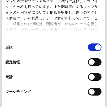
ンツの表示やソーシャルメディア機能の提供、トラフィ
2026.09.01
もに、実務への影響や留意点について解説いたします
ックの分析を行っています。また閲覧者によるウェブサ
～
イトの利用状況についても情報を収集し、以下のアクセ
ス解析ツールを利用し、データ解析を行っています。こ
ＬＮＧ ＳＰＡ実務入門―主要条項と契約交渉のポイン
こで収集された情報は、閲覧者がこれらのツールを提供
ト ～上流開発事業との関係性を踏まえて～
する各サードパーティーに提供した他の情報や各サード
2026.08.26
パーティーのサービスを使用した際に収集された情報と
組み合わされ、各サードパーティーによって使用される
同
ことがあります。
必須
意
PEファンド案件を読み解くM&A法務 〜買収スキーム・
契約交渉・LBOファイナンスの重要論点を徹底解説〜
の
Google Analytics、Google Search Console
2026.08.18
選
設定情報
Google Analytics利用規約（
外部サイト
）
択
Googleプライバシーポリシー（
外部サイト
）
海外財団を巡る課税問題の検討 ―東京高判令和８年４
Marketo
統計
月１４日を題材としてー
Marketo Engage免責事項/Cookieポリシー（
外部サイト
）
2026.08.04
LinkedIn
マーケティング
LinkedIn プライバシーポリシー（
外部サイト
）
HubSpot
カーボンニュートラル時代の新規制を読み解く：CCS
HubSpot プライバシーポリシー（
外部サイト
）