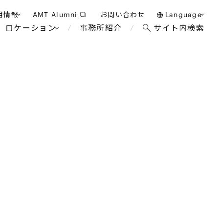
用情報
AMT Alumni
お問い合わせ
Language
ロケーション
事務所紹介
サイト内検索
日本語
護士採用
English
タッフ採用
中文(簡体)
バンコク
ロンドン
ジャカルタ
ブリュッセル
マレーシア
パリ
ホテル・レジャー・カジノ
エンターテイン
事業再生・倒産
アフリカ
教育・人材
国際通商および経済安全保
争法
障
アパレル
政府・地方公共団体・公的
機関
海外法務
FinTech
マネジメント
サステナビリティ法務