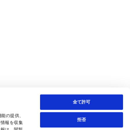
電子機器
デジタル
ルギー
売
航空・宇宙
AI・テクノロジー
・インフラ
全て許可
機能の提供、
拒否
も情報を収集
情報は、閲覧