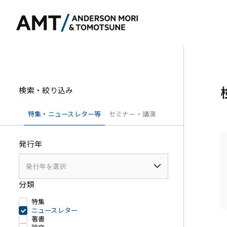
検索・絞り込み
東京
特集・ニュースレター等
セミナー・講演
大阪
発行年
名古屋
銀行
コーポレート
東アジア
証券
M&A等
南アジア
分類
保険
規制当局対応・
東南アジア
特集
信託
キャピタル・マ
ニュースレター
著書