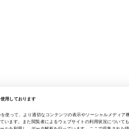
電子部品・
ト・セキュリティ
資源・エネ
ー
消費財・小
医療・製薬・ヘルスケア・
紛争解決
エクイティ
商社
ライフサイエンス・バイオ
メント
建設・土木
スポーツ
自動車・造船・機械
化学
eを使用しております
kieを使って、より適切なコンテンツの表示やソーシャルメディア
っています。また閲覧者によるウェブサイトの利用状況について
ツールを利用し、データ解析を行っています。ここで収集された