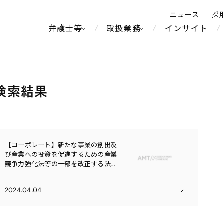
ニュース
採
弁護士等
取扱業務
インサイト
弁
ス
検索結果
北京
シンガポール
上海
ハノイ
香港
ホーチミン
【コーポレート】新たな事業の創出及
不動産・REIT
製紙
人事・労務
オセアニア
メディア・
中南米
び産業への投資を促進するための産業
メント
競争力強化法等の一部を改正する法律
運輸・物流
食品・飲料
知的財産
北米
中東アジア
案―中堅企業関連措置とストックオプ
独禁法・競
ション・プールを中心に―
通信・メディア・エンター
ブランド・
危機管理
Tech／データ／IT・通信等
ヨーロッパ
ロシア・CIS
2024.04.04
テインメント
税務
鉄鋼・金属
ーケッツ
ライフサイエンス
情報産業・インターネッ
ウェルス・