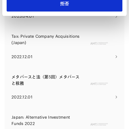
International Taxation Review -
拒否
Thirteenth Edition (Japan Chapter)
2023.04.01
Tax: Private Company Acquisitions
(Japan)
2022.12.01
メタバースと法（第5回）メタバース
と税務
2022.12.01
Japan: Alternative Investment
Funds 2022