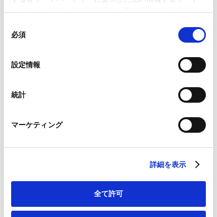
個人情報委、パンフレット「生成AI
パーティーのサービスを使用した際に収集された情報と
サービスの利用に関する注意喚起－
組み合わされ、各サードパーティーによって使用される
同
個人情報がAIの学習データとして利
ことがあります。
必須
意
用されていませんか？－」を公表
2023.09.07
の
Google Analytics、Google Search Console
選
設定情報
Google Analytics利用規約（
外部サイト
）
択
Japan: Alternative Investment
Googleプライバシーポリシー（
外部サイト
）
Funds 2023
Marketo
統計
Marketo Engage免責事項/Cookieポリシー（
外部サイト
）
2023.08.02
LinkedIn
マーケティング
LinkedIn プライバシーポリシー（
外部サイト
）
HubSpot
Tax Residency of Companies in
HubSpot プライバシーポリシー（
外部サイト
）
Japan
詳細を表示
2023.06.30
全て許可
The Inward Investment and