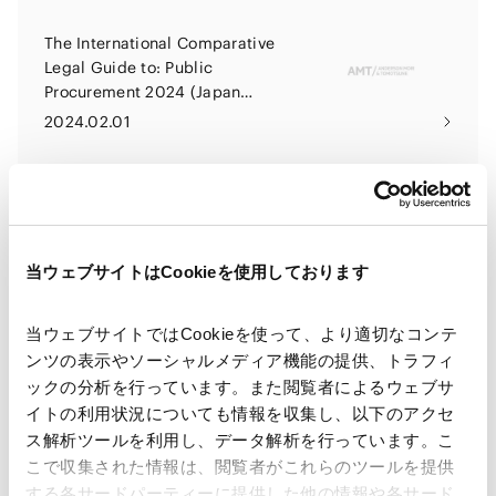
The International Comparative
Legal Guide to: Public
Procurement 2024 (Japan
Chapter)
2024.02.01
Tax: Private Company Acquisitions
(Japan)
当ウェブサイトはCookieを使用しております
2024.01.31
当ウェブサイトではCookieを使って、より適切なコンテ
総務省、プラットフォームサービス
ンツの表示やソーシャルメディア機能の提供、トラフィ
に関する研究会「利用者情報の取扱
ックの分析を行っています。また閲覧者によるウェブサ
いに関するモニタリング結果」を公
イトの利用状況についても情報を収集し、以下のアクセ
表
2023.12.01
ス解析ツールを利用し、データ解析を行っています。こ
こで収集された情報は、閲覧者がこれらのツールを提供
する各サードパーティーに提供した他の情報や各サード