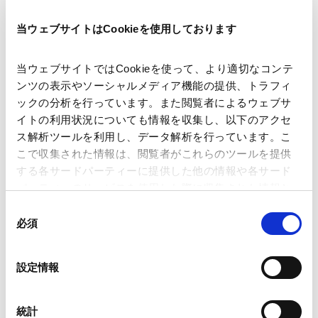
当ウェブサイトはCookieを使用しております
競争法コンプライアンス
2023.11.17
当ウェブサイトではCookieを使って、より適切なコンテ
ンツの表示やソーシャルメディア機能の提供、トラフィ
競争法（独禁法・下請法・景表法）の基礎知識と実務上
ックの分析を行っています。また閲覧者によるウェブサ
の留意点
イトの利用状況についても情報を収集し、以下のアクセ
2023.11.08
ス解析ツールを利用し、データ解析を行っています。こ
こで収集された情報は、閲覧者がこれらのツールを提供
する各サードパーティーに提供した他の情報や各サード
景品表示法の基礎と実務上の留意点
パーティーのサービスを使用した際に収集された情報と
2022.09.29
組み合わされ、各サードパーティーによって使用される
同
ことがあります。
必須
意
標準必須特許と独占禁止法
の
2022.04.20
Google Analytics、Google Search Console
選
設定情報
Google Analytics利用規約（
外部サイト
）
択
Googleプライバシーポリシー（
外部サイト
）
改正独占禁止法の基礎とコンプライアンスの留意点
Marketo
統計