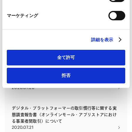
2021.02.12
Marketo Engage免責事項/Cookieポリシー（
外部サイト
）
LinkedIn
マーケティング
LinkedIn プライバシーポリシー（
外部サイト
）
改正独占禁止法の基礎とコンプライアンスの留意点
HubSpot
2020.10.22
HubSpot プライバシーポリシー（
外部サイト
）
詳細を表示
契約形態ごとの『独占禁止法』の基本的な考え方と留意
点
全て許可
2020.09.04
拒否
金融分野と独禁法 - 最新の規制状況を踏まえた留意点
2020.07.28
デジタル・プラットフォーマーの取引慣行等に関する実
態調査報告書（オンラインモール・アプリストアにおけ
る事業者間取引）について
2020.07.21