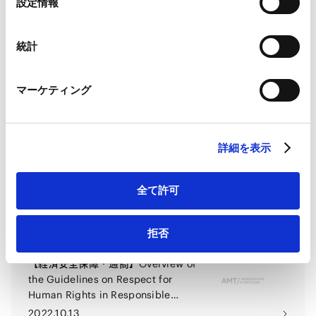
設定情報
Google Analytics利用規約（
外部サイト
）
択
Business Practices in Vietnam
2023.08.30
Googleプライバシーポリシー（
外部サイト
）
(2023-2027)
Marketo
統計
Marketo Engage免責事項/Cookieポリシー（
外部サイト
）
【経済安全保障・通商】「責任ある
LinkedIn
サプライチェーン等における人権尊
マーケティング
LinkedIn プライバシーポリシー（
外部サイト
）
重のための実務参照資料」の公表
HubSpot
2023.04.11
HubSpot プライバシーポリシー（
外部サイト
）
詳細を表示
【経済安全保障・通商】Overview of
the Guidelines on Respect for
全て許可
Human Rights
2022.10.13
拒否
【経済安全保障・通商】Overview of
the Guidelines on Respect for
Human Rights in Responsible
Supply Chains
2022.10.13