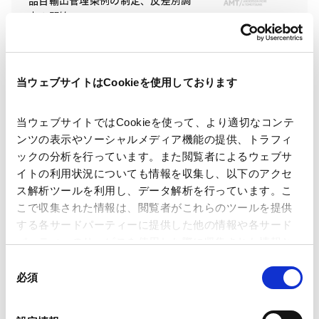
品目輸出管理条例の制定、反差別調
査の開始
2024.11.11
当ウェブサイトはCookieを使用しております
【経済安全保障・通商】欧州コーポ
レート・サステナビリティ・デュ
ー・ディリジェンス指令の採択
当ウェブサイトではCookieを使って、より適切なコンテ
2024.05.16
ンツの表示やソーシャルメディア機能の提供、トラフィ
ックの分析を行っています。また閲覧者によるウェブサ
イトの利用状況についても情報を収集し、以下のアクセ
【経済安全保障・通商】EUの
ス解析ツールを利用し、データ解析を行っています。こ
Corporate Sustainability Due
こで収集された情報は、閲覧者がこれらのツールを提供
Diligence指令案の概要と暫定合意の
する各サードパーティーに提供した他の情報や各サード
公表
2024.01.24
パーティーのサービスを使用した際に収集された情報と
組み合わされ、各サードパーティーによって使用される
同
ことがあります。
必須
意
【経済安全保障・通商】
の
Publishment of National Action
Google Analytics、Google Search Console
選
Plan Promoting Responsible