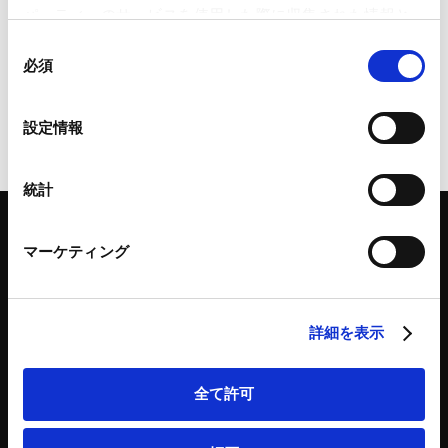
通商・経済安全保障分野の現代的問
パーティーのサービスを使用した際に収集された情報と
題点と経済インテリジェンスの重要
組み合わされ、各サードパーティーによって使用される
同
性
ことがあります。
必須
意
2024.12.11
の
Google Analytics、Google Search Console
選
設定情報
Google Analytics利用規約（
外部サイト
）
択
Googleプライバシーポリシー（
外部サイト
）
Marketo
統計
Marketo Engage免責事項/Cookieポリシー（
外部サイト
）
LinkedIn
マーケティング
LinkedIn プライバシーポリシー（
外部サイト
）
HubSpot
HubSpot プライバシーポリシー（
外部サイト
）
「アンダーソン・毛利・友常法律事務所」は、アンダーソン・毛利・友常法律事務所外
国法共同事業および弁護士法人アンダーソン・毛利・友常法律事務所を含むグループの
詳細を表示
総称として使用しております。
全て許可
弁護士等
サイトマップ
取扱業務
利用条件
インサイト
プライバシー・ポリシー