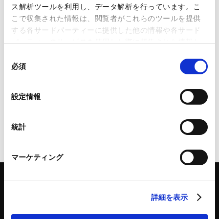
【アジア・新興国法務】Asia &
ス解析ツールを利用し、データ解析を行っています。こ
Emerging Countries Legal
こで収集された情報は、閲覧者がこれらのツールを提供
Update（2025年6月号）
する各サードパーティーに提供した他の情報や各サード
2025.06.30
パーティーのサービスを使用した際に収集された情報と
組み合わされ、各サードパーティーによって使用される
同
ことがあります。
必須
意
【アジア・新興国法務】Asia &
の
Emerging Countries Legal
Google Analytics、Google Search Console
選
Update（2025年2月号）
設定情報
Google Analytics利用規約（
外部サイト
）
択
2025.02.28
Googleプライバシーポリシー（
外部サイト
）
Marketo
統計
Marketo Engage免責事項/Cookieポリシー（
外部サイト
）
LinkedIn
マーケティング
LinkedIn プライバシーポリシー（
外部サイト
）
HubSpot
HubSpot プライバシーポリシー（
外部サイト
）
詳細を表示