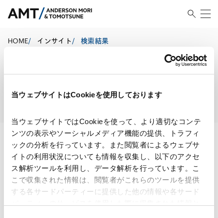
HOME
/
インサイト
/
検索結果
検索結果
当ウェブサイトはCookieを使用しております
当ウェブサイトではCookieを使って、より適切なコンテ
ンツの表示やソーシャルメディア機能の提供、トラフィ
ックの分析を行っています。また閲覧者によるウェブサ
イトの利用状況についても情報を収集し、以下のアクセ
検索・絞り込み結果
ス解析ツールを利用し、データ解析を行っています。こ
こで収集された情報は、閲覧者がこれらのツールを提供
する各サードパーティーに提供した他の情報や各サード
パーティーのサービスを使用した際に収集された情報と
検索条件に一致する情報が見つかりませんでした。
組み合わされ、各サードパーティーによって使用される