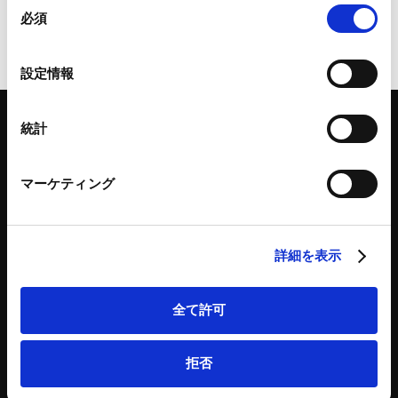
同
条件を変更して再度検索を行ってください。
ことがあります。
必須
意
の
Google Analytics、Google Search Console
選
設定情報
Google Analytics利用規約（
外部サイト
）
択
Googleプライバシーポリシー（
外部サイト
）
Marketo
統計
Marketo Engage免責事項/Cookieポリシー（
外部サイト
）
LinkedIn
マーケティング
LinkedIn プライバシーポリシー（
外部サイト
）
「アンダーソン・毛利・友常法律事務所」は、アンダーソン・毛利・友常法律事務所外
HubSpot
国法共同事業および弁護士法人アンダーソン・毛利・友常法律事務所を含むグループの
総称として使用しております。
HubSpot プライバシーポリシー（
外部サイト
）
詳細を表示
弁護士等
サイトマップ
取扱業務
利用条件
全て許可
インサイト
プライバシー・ポリシー
事務所紹介
欧州諸国のデータ主体向けプライバシーポリシー
ロケーション
クッキーポリシー
拒否
お問い合わせ
なりすましへのご注意
利益相反案件の取り扱いについて