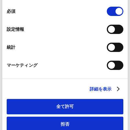
企業等への対処に関するガイダンス
組み合わされ、各サードパーティーによって使用される
同
を公表
ことがあります。
必須
意
2024.08.09
の
Google Analytics、Google Search Console
選
設定情報
Google Analytics利用規約（
外部サイト
）
択
Tax Controversy 2025 (Japan
Googleプライバシーポリシー（
外部サイト
）
Chapter)
Marketo
統計
Marketo Engage免責事項/Cookieポリシー（
外部サイト
）
2024.08.01
LinkedIn
マーケティング
LinkedIn プライバシーポリシー（
外部サイト
）
HubSpot
経済安保情報保護法および改正経済
HubSpot プライバシーポリシー（
外部サイト
）
安全保障推進法の成立
詳細を表示
2024.05.30
全て許可
経済産業省（中小企業庁）、中小企
業のPMIを促進する、実践ツール・活
拒否
用ガイドブック・事例集を公表