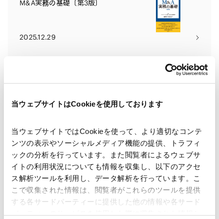
M&A実務の基礎〔第3版〕
2025.12.29
Tax Controversy 2026
当ウェブサイトはCookieを使用しております
2025.09.11
当ウェブサイトではCookieを使って、より適切なコンテ
［連載／地方創生に向けた官民連携
ンツの表示やソーシャルメディア機能の提供、トラフィ
の法実務］〔第7回〕地方創生とイン
ックの分析を行っています。また閲覧者によるウェブサ
フラ整備（1）――ウォーターPPP・公共
イトの利用状況についても情報を収集し、以下のアクセ
交通・脱炭素
2025.07.25
ス解析ツールを利用し、データ解析を行っています。こ
こで収集された情報は、閲覧者がこれらのツールを提供
する各サードパーティーに提供した他の情報や各サード
米商務省（BIS）、迂回リスクのある
パーティーのサービスを使用した際に収集された情報と