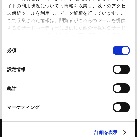
AMT戦略的カーブアウトM&Aシリーズセミナー「カーブ
イトの利用状況についても情報を収集し、以下のアクセ
アウトM&A×競争法」
ス解析ツールを利用し、データ解析を行っています。こ
2025.10.24
こで収集された情報は、閲覧者がこれらのツールを提供
する各サードパーティーに提供した他の情報や各サード
パーティーのサービスを使用した際に収集された情報と
AMT戦略的カーブアウトM&Aシリーズセミナー「カーブ
組み合わされ、各サードパーティーによって使用される
アウトM&A×知的財産」
同
2025.08.22
ことがあります。
必須
意
の
Google Analytics、Google Search Console
選
設定情報
AMT戦略的カーブアウトM&Aシリーズセミナー「カーブ
Google Analytics利用規約（
外部サイト
）
択
アウトM&A実務の総論」
Googleプライバシーポリシー（
外部サイト
）
2025.07.22
Marketo
統計
Marketo Engage免責事項/Cookieポリシー（
外部サイト
）
LinkedIn
マーケティング
LinkedIn プライバシーポリシー（
外部サイト
）
HubSpot
HubSpot プライバシーポリシー（
外部サイト
）
詳細を表示