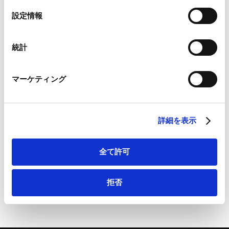
外の投資規制の実務』
Google Analytics、Google Search Console
選
設定情報
Google Analytics利用規約（
外部サイト
）
択
2024.12.27
Googleプライバシーポリシー（
外部サイト
）
Marketo
統計
Marketo Engage免責事項/Cookieポリシー（
外部サイト
）
スタートアップ法務
LinkedIn
マーケティング
LinkedIn プライバシーポリシー（
外部サイト
）
HubSpot
2022.03.22
HubSpot プライバシーポリシー（
外部サイト
）
詳細を表示
M&A・投資における外為法の実務
全て許可
2020.12.01
拒否