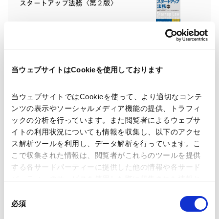
スタートアップ法務〈第２版〉
2026.02.17
当ウェブサイトはCookieを使用しております
法実務の交差点【M&A編】：第1回
M&A×スタートアップ
当ウェブサイトではCookieを使って、より適切なコンテ
2026.01.28
ンツの表示やソーシャルメディア機能の提供、トラフィ
ックの分析を行っています。また閲覧者によるウェブサ
イトの利用状況についても情報を収集し、以下のアクセ
M&A実務の基礎〔第3版〕
ス解析ツールを利用し、データ解析を行っています。こ
こで収集された情報は、閲覧者がこれらのツールを提供
する各サードパーティーに提供した他の情報や各サード
2025.12.29
パーティーのサービスを使用した際に収集された情報と
組み合わされ、各サードパーティーによって使用される
同
ことがあります。
必須
意
『Ｍ＆Ａ・投資における外為法と海
の